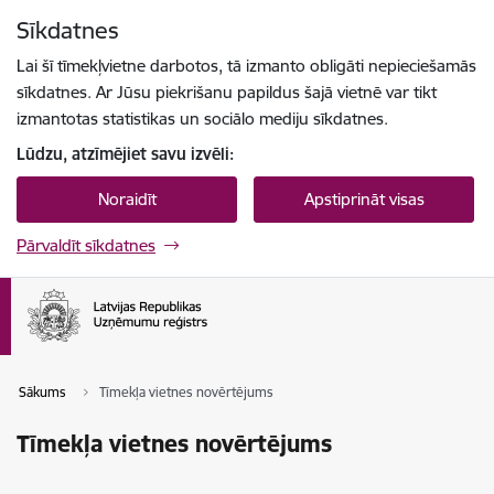
Pāriet uz lapas saturu
Sīkdatnes
Spied
lai meklētu
Enter
Lai šī tīmekļvietne darbotos, tā izmanto obligāti nepieciešamās
sīkdatnes. Ar Jūsu piekrišanu papildus šajā vietnē var tikt
izmantotas statistikas un sociālo mediju sīkdatnes.
Lūdzu, atzīmējiet savu izvēli:
Noraidīt
Apstiprināt visas
Pārvaldīt sīkdatnes
Sākums
Tīmekļa vietnes novērtējums
Tīmekļa vietnes novērtējums