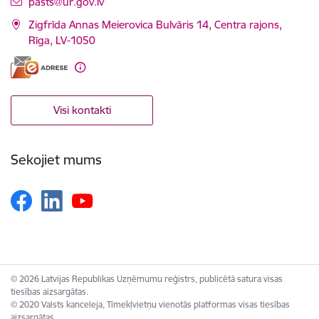
E-pasts:
pasts@ur.gov.lv
Zigfrīda Annas Meierovica Bulvāris 14, Centra rajons,
Rīga, LV-1050
Visi kontakti
Sekojiet mums
© 2026 Latvijas Republikas Uzņēmumu reģistrs, publicētā satura visas
tiesības aizsargātas.
© 2020 Valsts kanceleja, Tīmekļvietņu vienotās platformas visas tiesības
aizsargātas.