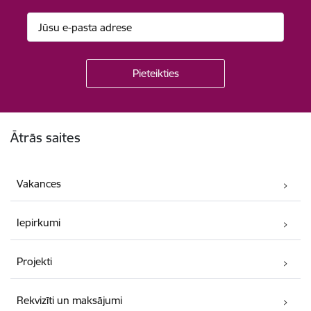
Kājene
Ātrās saites
Vakances
Iepirkumi
Projekti
Rekvizīti un maksājumi