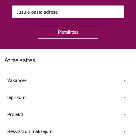
Kājene
Ātrās saites
Vakances
Iepirkumi
Projekti
Rekvizīti un maksājumi