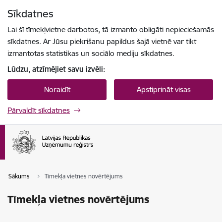
Pāriet uz lapas saturu
Sīkdatnes
Spied
lai meklētu
Enter
Lai šī tīmekļvietne darbotos, tā izmanto obligāti nepieciešamās
sīkdatnes. Ar Jūsu piekrišanu papildus šajā vietnē var tikt
izmantotas statistikas un sociālo mediju sīkdatnes.
Lūdzu, atzīmējiet savu izvēli:
Noraidīt
Apstiprināt visas
Pārvaldīt sīkdatnes
Sākums
Tīmekļa vietnes novērtējums
Tīmekļa vietnes novērtējums