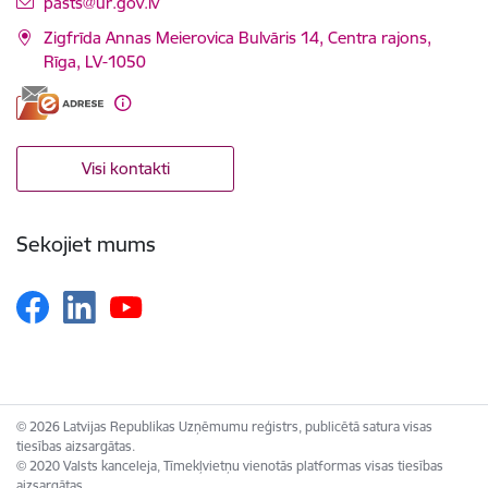
E-pasts:
pasts@ur.gov.lv
Zigfrīda Annas Meierovica Bulvāris 14, Centra rajons,
Rīga, LV-1050
Visi kontakti
Sekojiet mums
© 2026 Latvijas Republikas Uzņēmumu reģistrs, publicētā satura visas
tiesības aizsargātas.
© 2020 Valsts kanceleja, Tīmekļvietņu vienotās platformas visas tiesības
aizsargātas.