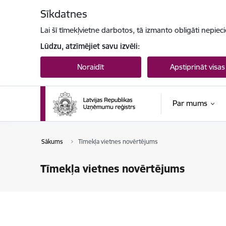
Pāriet uz lapas saturu
Sīkdatnes
Lai šī tīmekļvietne darbotos, tā izmanto obligāti nepiec
Lūdzu, atzīmējiet savu izvēli:
Noraidīt
Apstiprināt visas
Par mums
Sākums
Tīmekļa vietnes novērtējums
Tīmekļa vietnes novērtējums