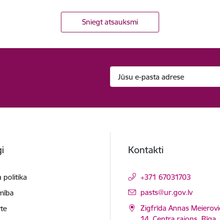
Sniegt atsauksmi
i
Kontakti
 politika
+371 67031703
E-pasts:
pasts@ur.gov.lv
mība
Zigfrīda Annas Meierovi
te
14, Centra rajons, Rīga