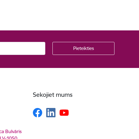
Sekojiet mums
ca Bulvāris
, LV-1050