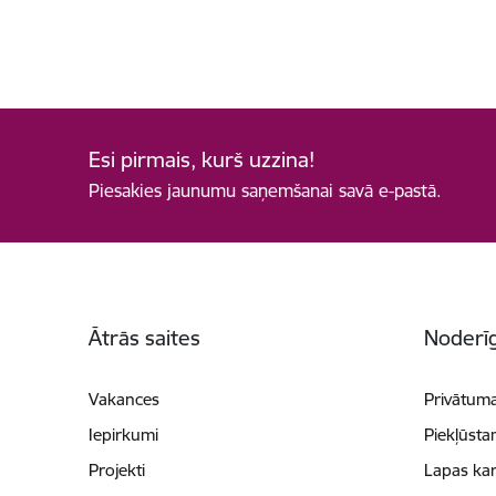
Esi pirmais, kurš uzzina!
Piesakies jaunumu saņemšanai savā e-pastā.
Kājene
Ātrās saites
Noderīg
Vakances
Privātuma
Iepirkumi
Piekļūsta
Projekti
Lapas kar