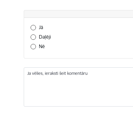
Vai šī informācija bija noderīga?
Jā
Daļēji
Nē
Ja vēlies, ieraksti šeit komentāru