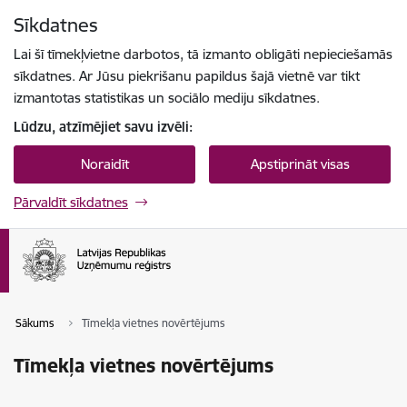
Pāriet uz lapas saturu
Sīkdatnes
Spied
lai meklētu
Enter
Lai šī tīmekļvietne darbotos, tā izmanto obligāti nepieciešamās
sīkdatnes. Ar Jūsu piekrišanu papildus šajā vietnē var tikt
izmantotas statistikas un sociālo mediju sīkdatnes.
Lūdzu, atzīmējiet savu izvēli:
Noraidīt
Apstiprināt visas
Pārvaldīt sīkdatnes
Sākums
Tīmekļa vietnes novērtējums
Tīmekļa vietnes novērtējums