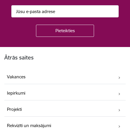
Kājene
Ātrās saites
Vakances
Iepirkumi
Projekti
Rekvizīti un maksājumi