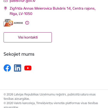
E-pasts:
pasts@ur.gov.lv
Zigfrīda Annas Meierovica Bulvāris 14, Centra rajons,
Rīga, LV-1050
Visi kontakti
Sekojiet mums
© 2026 Latvijas Republikas Uzņēmumu reģistrs, publicētā satura visas
tiesības aizsargātas.
© 2020 Valsts kanceleja, Tīmekļvietņu vienotās platformas visas tiesības
aizsargātas.