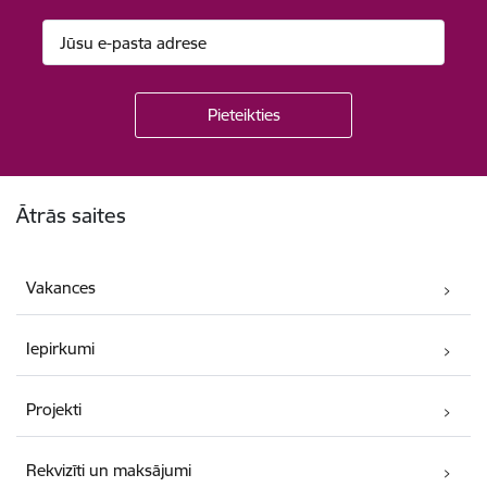
Kājene
Ātrās saites
Vakances
Iepirkumi
Projekti
Rekvizīti un maksājumi