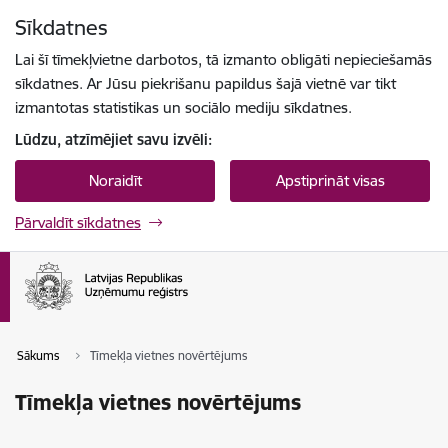
Pāriet uz lapas saturu
Sīkdatnes
Spied
lai meklētu
Enter
Lai šī tīmekļvietne darbotos, tā izmanto obligāti nepieciešamās
sīkdatnes. Ar Jūsu piekrišanu papildus šajā vietnē var tikt
izmantotas statistikas un sociālo mediju sīkdatnes.
Lūdzu, atzīmējiet savu izvēli:
Noraidīt
Apstiprināt visas
Pārvaldīt sīkdatnes
Sākums
Tīmekļa vietnes novērtējums
Tīmekļa vietnes novērtējums