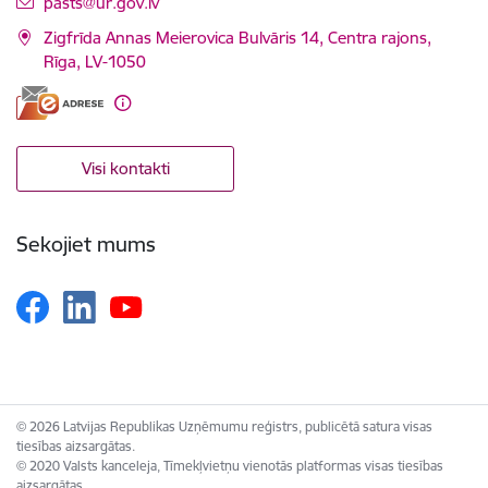
E-pasts:
pasts@ur.gov.lv
Zigfrīda Annas Meierovica Bulvāris 14, Centra rajons,
Rīga, LV-1050
Visi kontakti
Sekojiet mums
© 2026 Latvijas Republikas Uzņēmumu reģistrs, publicētā satura visas
tiesības aizsargātas.
© 2020 Valsts kanceleja, Tīmekļvietņu vienotās platformas visas tiesības
aizsargātas.