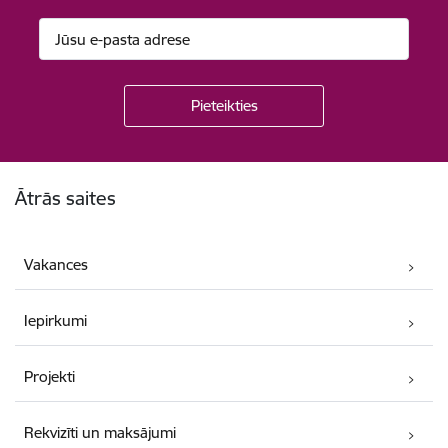
Kājene
Ātrās saites
Vakances
Iepirkumi
Projekti
Rekvizīti un maksājumi