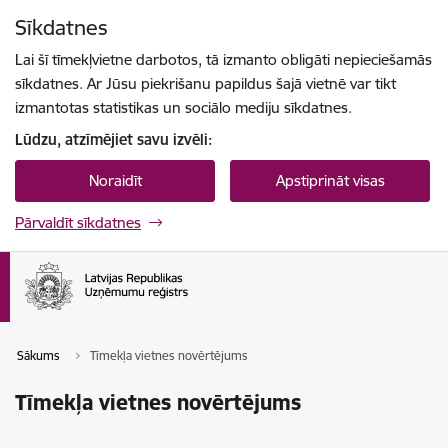
Pāriet uz lapas saturu
Sīkdatnes
Spied
lai meklētu
Enter
Lai šī tīmekļvietne darbotos, tā izmanto obligāti nepieciešamās
sīkdatnes. Ar Jūsu piekrišanu papildus šajā vietnē var tikt
izmantotas statistikas un sociālo mediju sīkdatnes.
Lūdzu, atzīmējiet savu izvēli:
Noraidīt
Apstiprināt visas
Pārvaldīt sīkdatnes
Sākums
Tīmekļa vietnes novērtējums
Tīmekļa vietnes novērtējums