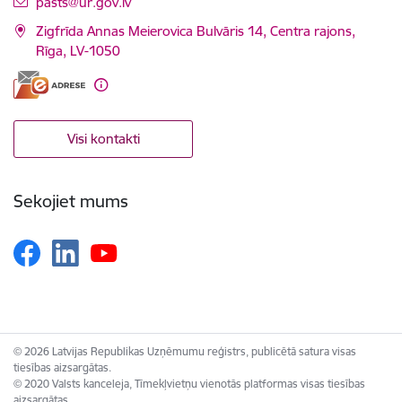
E-pasts:
pasts@ur.gov.lv
Zigfrīda Annas Meierovica Bulvāris 14, Centra rajons,
Rīga, LV-1050
Visi kontakti
Sekojiet mums
© 2026 Latvijas Republikas Uzņēmumu reģistrs, publicētā satura visas
tiesības aizsargātas.
© 2020 Valsts kanceleja, Tīmekļvietņu vienotās platformas visas tiesības
aizsargātas.