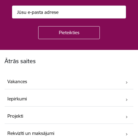
Kājene
Ātrās saites
Vakances
Iepirkumi
Projekti
Rekvizīti un maksājumi