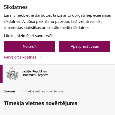
Pāriet uz lapas saturu
Sīkdatnes
Spied
lai meklētu
Enter
Lai šī tīmekļvietne darbotos, tā izmanto obligāti nepieciešamās
sīkdatnes. Ar Jūsu piekrišanu papildus šajā vietnē var tikt
izmantotas statistikas un sociālo mediju sīkdatnes.
Lūdzu, atzīmējiet savu izvēli:
Noraidīt
Apstiprināt visas
Pārvaldīt sīkdatnes
Sākums
Tīmekļa vietnes novērtējums
Tīmekļa vietnes novērtējums