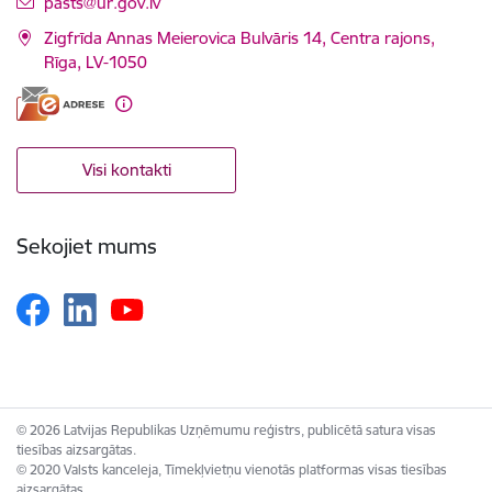
E-pasts:
pasts@ur.gov.lv
Zigfrīda Annas Meierovica Bulvāris 14, Centra rajons,
Rīga, LV-1050
Visi kontakti
Sekojiet mums
© 2026 Latvijas Republikas Uzņēmumu reģistrs, publicētā satura visas
tiesības aizsargātas.
© 2020 Valsts kanceleja, Tīmekļvietņu vienotās platformas visas tiesības
aizsargātas.