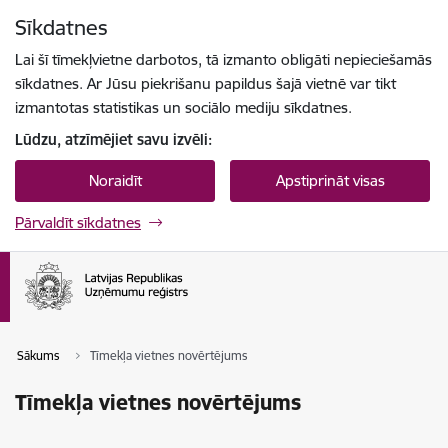
Pāriet uz lapas saturu
Sīkdatnes
Spied
lai meklētu
Enter
Lai šī tīmekļvietne darbotos, tā izmanto obligāti nepieciešamās
sīkdatnes. Ar Jūsu piekrišanu papildus šajā vietnē var tikt
izmantotas statistikas un sociālo mediju sīkdatnes.
Lūdzu, atzīmējiet savu izvēli:
Noraidīt
Apstiprināt visas
Pārvaldīt sīkdatnes
Sākums
Tīmekļa vietnes novērtējums
Tīmekļa vietnes novērtējums