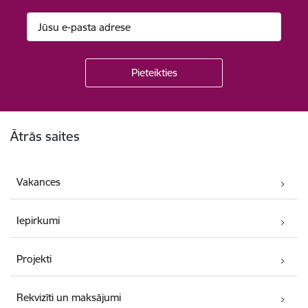
Kājene
Ātrās saites
Vakances
Iepirkumi
Projekti
Rekvizīti un maksājumi