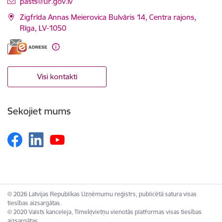
E-pasts:
pasts@ur.gov.lv
Zigfrīda Annas Meierovica Bulvāris 14, Centra rajons,
Rīga, LV-1050
Visi kontakti
Sekojiet mums
© 2026 Latvijas Republikas Uzņēmumu reģistrs, publicētā satura visas
tiesības aizsargātas.
© 2020 Valsts kanceleja, Tīmekļvietņu vienotās platformas visas tiesības
aizsargātas.