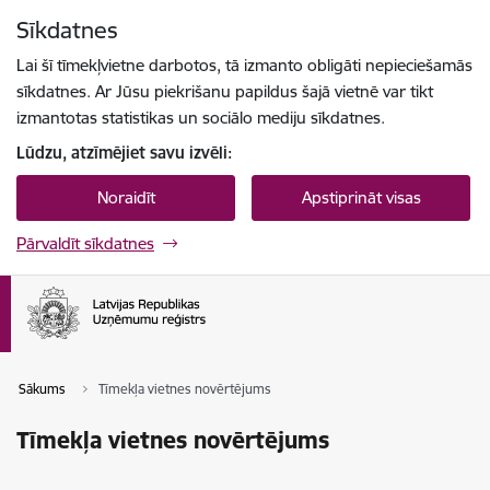
Pāriet uz lapas saturu
Sīkdatnes
Spied
lai meklētu
Enter
Lai šī tīmekļvietne darbotos, tā izmanto obligāti nepieciešamās
sīkdatnes. Ar Jūsu piekrišanu papildus šajā vietnē var tikt
izmantotas statistikas un sociālo mediju sīkdatnes.
Lūdzu, atzīmējiet savu izvēli:
Noraidīt
Apstiprināt visas
Pārvaldīt sīkdatnes
Sākums
Tīmekļa vietnes novērtējums
Tīmekļa vietnes novērtējums