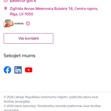
E-pasts:
pasts@ur.gov.lv
Zigfrīda Annas Meierovica Bulvāris 14, Centra rajons,
Rīga, LV-1050
Visi kontakti
Sekojiet mums
© 2026 Latvijas Republikas Uzņēmumu reģistrs, publicētā satura visas
tiesības aizsargātas.
© 2020 Valsts kanceleja, Tīmekļvietņu vienotās platformas visas tiesības
aizsargātas.