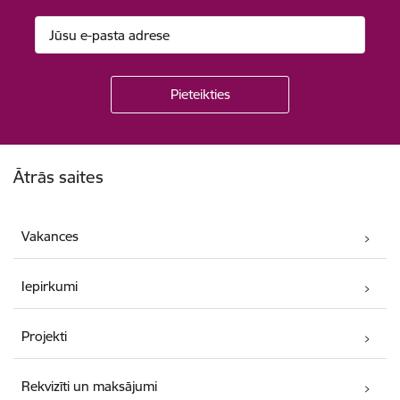
Kājene
Ātrās saites
Vakances
Iepirkumi
Projekti
Rekvizīti un maksājumi