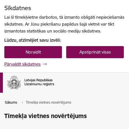
Pāriet uz lapas saturu
Sīkdatnes
Spied
lai meklētu
Enter
Lai šī tīmekļvietne darbotos, tā izmanto obligāti nepieciešamās
sīkdatnes. Ar Jūsu piekrišanu papildus šajā vietnē var tikt
izmantotas statistikas un sociālo mediju sīkdatnes.
Lūdzu, atzīmējiet savu izvēli:
Noraidīt
Apstiprināt visas
Pārvaldīt sīkdatnes
Sākums
Tīmekļa vietnes novērtējums
Tīmekļa vietnes novērtējums