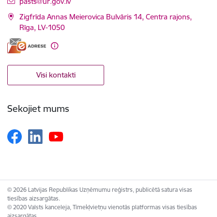
E-pasts:
pasts@ur.gov.lv
Zigfrīda Annas Meierovica Bulvāris 14, Centra rajons,
Rīga, LV-1050
Visi kontakti
Sekojiet mums
© 2026 Latvijas Republikas Uzņēmumu reģistrs, publicētā satura visas
tiesības aizsargātas.
© 2020 Valsts kanceleja, Tīmekļvietņu vienotās platformas visas tiesības
aizsargātas.