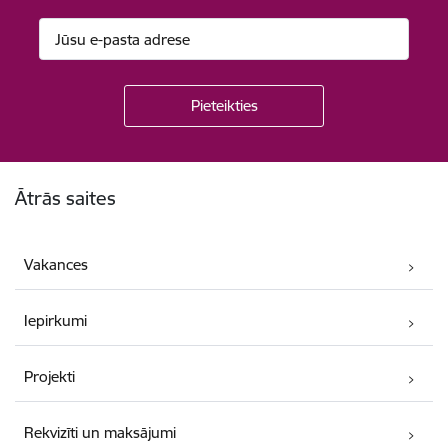
Kājene
Ātrās saites
Vakances
Iepirkumi
Projekti
Rekvizīti un maksājumi