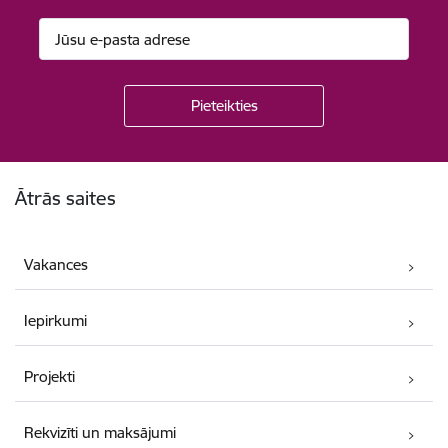
Kājene
Ātrās saites
Vakances
Iepirkumi
Projekti
Rekvizīti un maksājumi