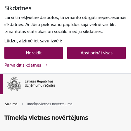
Pāriet uz lapas saturu
Sīkdatnes
Spied
lai meklētu
Enter
Lai šī tīmekļvietne darbotos, tā izmanto obligāti nepieciešamās
sīkdatnes. Ar Jūsu piekrišanu papildus šajā vietnē var tikt
izmantotas statistikas un sociālo mediju sīkdatnes.
Lūdzu, atzīmējiet savu izvēli:
Noraidīt
Apstiprināt visas
Pārvaldīt sīkdatnes
Sākums
Tīmekļa vietnes novērtējums
Tīmekļa vietnes novērtējums