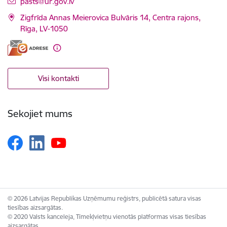
E-pasts:
pasts@ur.gov.lv
Zigfrīda Annas Meierovica Bulvāris 14, Centra rajons,
Rīga, LV-1050
Visi kontakti
Sekojiet mums
© 2026 Latvijas Republikas Uzņēmumu reģistrs, publicētā satura visas
tiesības aizsargātas.
© 2020 Valsts kanceleja, Tīmekļvietņu vienotās platformas visas tiesības
aizsargātas.