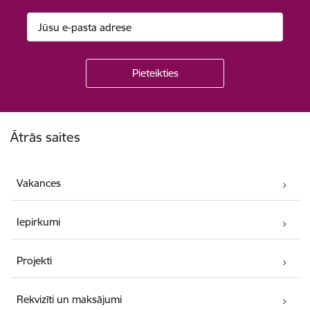
Kājene
Ātrās saites
Vakances
Iepirkumi
Projekti
Rekvizīti un maksājumi