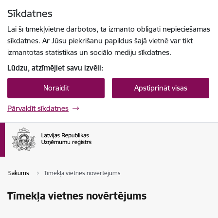
Pāriet uz lapas saturu
Sīkdatnes
Spied
lai meklētu
Enter
Lai šī tīmekļvietne darbotos, tā izmanto obligāti nepieciešamās
sīkdatnes. Ar Jūsu piekrišanu papildus šajā vietnē var tikt
izmantotas statistikas un sociālo mediju sīkdatnes.
Lūdzu, atzīmējiet savu izvēli:
Noraidīt
Apstiprināt visas
Pārvaldīt sīkdatnes
Sākums
Tīmekļa vietnes novērtējums
Tīmekļa vietnes novērtējums