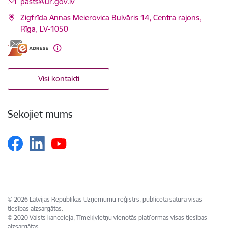
E-pasts:
pasts@ur.gov.lv
Zigfrīda Annas Meierovica Bulvāris 14, Centra rajons,
Rīga, LV-1050
Visi kontakti
Sekojiet mums
© 2026 Latvijas Republikas Uzņēmumu reģistrs, publicētā satura visas
tiesības aizsargātas.
© 2020 Valsts kanceleja, Tīmekļvietņu vienotās platformas visas tiesības
aizsargātas.