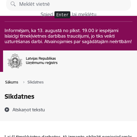
Pāriet uz lapas saturu
Izmaiņas
Spied
lai meklētu
Enter
Informējam, ka 13. augustā no plkst. 19.00 ir iespējami
īslaicīgi tīmekļvietnes darbības traucējumi, jo tiks veikti
uzturēšanas darbi. Atvainojamies par sagādātajām neērtībām!
Sākums
Sīkdatnes
Sīkdatnes
Atskaņot tekstu
Lai šī tīmekļvietne darbotos, tā izmanto obligāti nepieciešamās