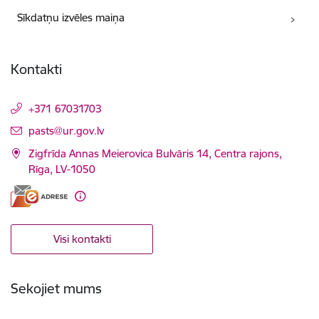
Sīkdatņu izvēles maiņa
Kontakti
+371 67031703
E-pasts:
pasts@ur.gov.lv
Zigfrīda Annas Meierovica Bulvāris 14, Centra rajons,
Rīga, LV-1050
Visi kontakti
Sekojiet mums