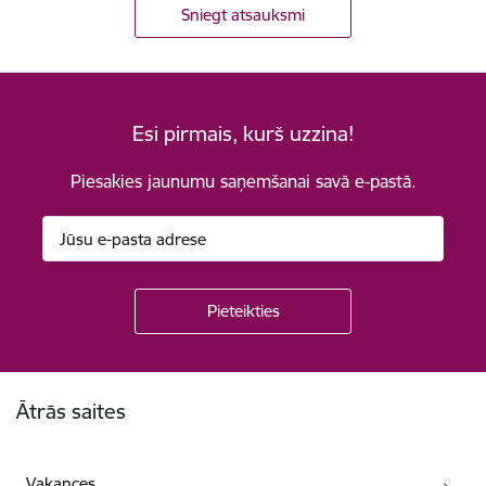
Sniegt atsauksmi
Esi pirmais, kurš uzzina!
Piesakies jaunumu saņemšanai savā e-pastā.
Kājene
Ātrās saites
Vakances