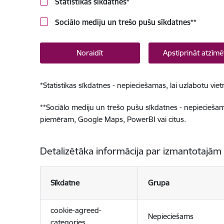
Statistikas sīkdatnes
*
Sociālo mediju un trešo pušu sīkdatnes
**
Noraidīt
Apstiprināt atzīmē
*
Statistikas sīkdatnes - nepieciešamas, lai uzlabotu v
**
Sociālo mediju un trešo pušu sīkdatnes - nepieciešamas
piemēram, Google Maps, PowerBI vai citus.
Detalizētāka informācija par izmantotajām
Sīkdatne
Grupa
cookie-agreed-
Nepieciešams
categories