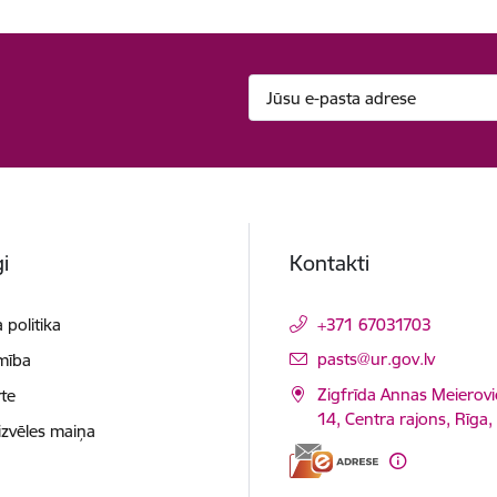
i
Kontakti
 politika
+371 67031703
E-pasts:
pasts@ur.gov.lv
mība
Zigfrīda Annas Meierovi
te
14, Centra rajons, Rīga
izvēles maiņa