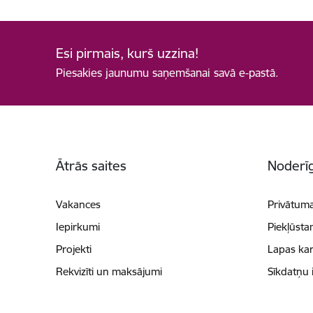
Esi pirmais, kurš uzzina!
Piesakies jaunumu saņemšanai savā e-pastā.
Kājene
Ātrās saites
Noderīg
Vakances
Privātuma
Iepirkumi
Piekļūsta
Projekti
Lapas kar
Rekvizīti un maksājumi
Sīkdatņu 