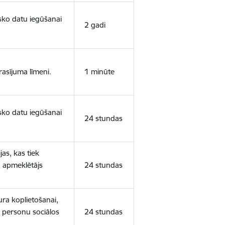
isko datu iegūšanai
2 gadi
rasījuma līmeni.
1 minūte
isko datu iegūšanai
24 stundas
as, kas tiek
ā apmeklētājs
24 stundas
ura koplietošanai,
o personu sociālos
24 stundas