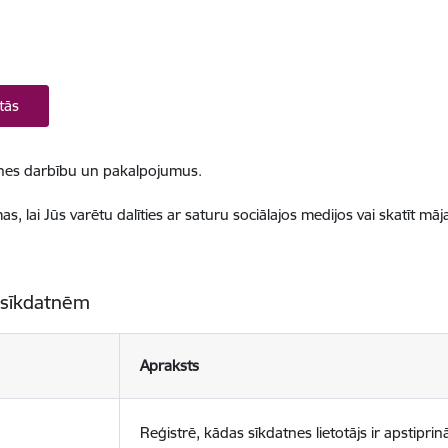
tās
ietnes darbību un pakalpojumus.
, lai Jūs varētu dalīties ar saturu sociālajos medijos vai skatīt mā
 sīkdatnēm
Apraksts
Reģistrē, kādas sīkdatnes lietotājs ir apstiprinā