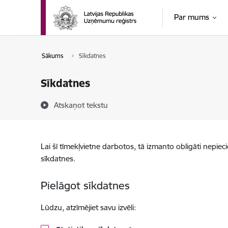
Pāriet uz lapas saturu
Par mums
Sākums
Sīkdatnes
Sīkdatnes
Atskaņot tekstu
Lai šī tīmekļvietne darbotos, tā izmanto obligāti nepiec
sīkdatnes.
Pielāgot sīkdatnes
Lūdzu, atzīmējiet savu izvēli: