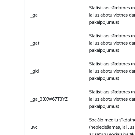
Statistikas sīkdatnes (
_ga
lai uzlabotu vietnes d
pakalpojumus)
Statistikas sīkdatnes (
_gat
lai uzlabotu vietnes d
pakalpojumus)
Statistikas sīkdatnes (
_gid
lai uzlabotu vietnes d
pakalpojumus)
Statistikas sīkdatnes (
_ga_33XW67T3YZ
lai uzlabotu vietnes d
pakalpojumus)
Sociālo mediju sīkdatn
uvc
(nepieciešamas, lai Jūs 
ar saturu sociālajos tīk