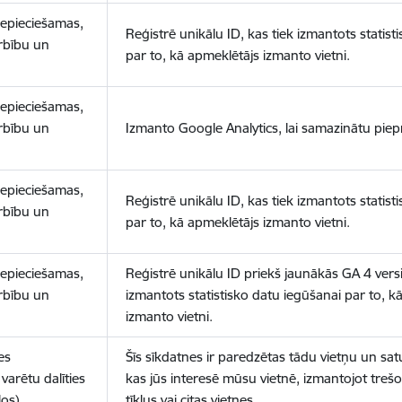
nepieciešamas,
Reģistrē unikālu ID, kas tiek izmantots statist
arbību un
par to, kā apmeklētājs izmanto vietni.
nepieciešamas,
arbību un
Izmanto Google Analytics, lai samazinātu piep
nepieciešamas,
Reģistrē unikālu ID, kas tiek izmantots statist
arbību un
par to, kā apmeklētājs izmanto vietni.
nepieciešamas,
Reģistrē unikālu ID priekš jaunākās GA 4 versij
arbību un
izmantots statistisko datu iegūšanai par to, k
izmanto vietni.
es
Šīs sīkdatnes ir paredzētas tādu vietņu un sat
varētu dalīties
kas jūs interesē mūsu vietnē, izmantojot treš
los)
tīklus vai citas vietnes.