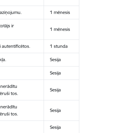
 paziņojumu.
1 mēnesis
otājs ir
1 mēnesis
 autentificētos.
1 stunda
kļa.
Sesija
Sesija
 nerādītu
Sesija
ēruši tos.
 nerādītu
Sesija
ēruši tos.
Sesija