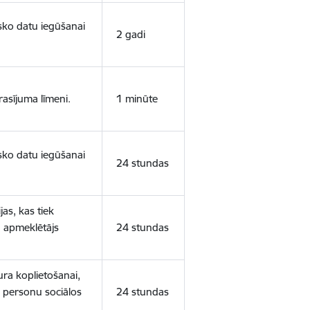
isko datu iegūšanai
2 gadi
rasījuma līmeni.
1 minūte
isko datu iegūšanai
24 stundas
as, kas tiek
ā apmeklētājs
24 stundas
ura koplietošanai,
o personu sociālos
24 stundas