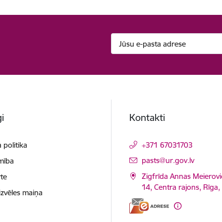
i
Kontakti
 politika
+371 67031703
E-pasts:
pasts@ur.gov.lv
mība
Zigfrīda Annas Meierovi
te
14, Centra rajons, Rīga
izvēles maiņa