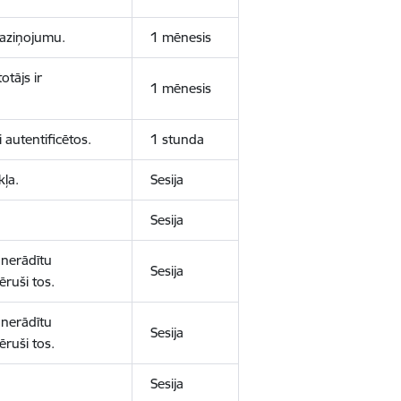
 paziņojumu.
1 mēnesis
otājs ir
1 mēnesis
 autentificētos.
1 stunda
kļa.
Sesija
Sesija
 nerādītu
Sesija
ēruši tos.
 nerādītu
Sesija
ēruši tos.
Sesija