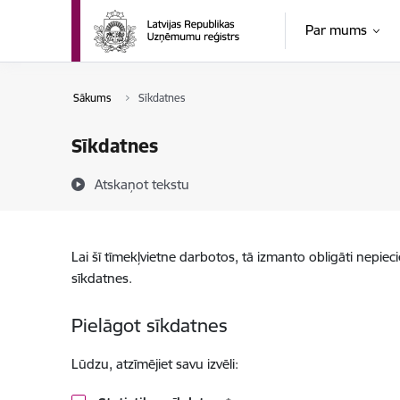
Pāriet uz lapas saturu
Par mums
Sākums
Sīkdatnes
Sīkdatnes
Atskaņot tekstu
Lai šī tīmekļvietne darbotos, tā izmanto obligāti nepiec
sīkdatnes.
Pielāgot sīkdatnes
Lūdzu, atzīmējiet savu izvēli: