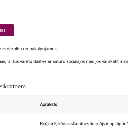
tās
ietnes darbību un pakalpojumus.
, lai Jūs varētu dalīties ar saturu sociālajos medijos vai skatīt mā
 sīkdatnēm
Apraksts
Reģistrē, kādas sīkdatnes lietotājs ir apstiprinā