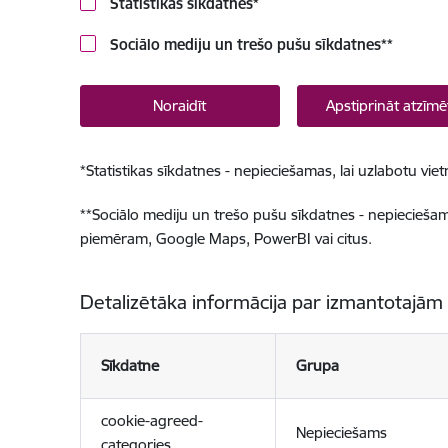
Statistikas sīkdatnes
*
Sociālo mediju un trešo pušu sīkdatnes
**
Noraidīt
Apstiprināt atzīmē
*
Statistikas sīkdatnes - nepieciešamas, lai uzlabotu v
**
Sociālo mediju un trešo pušu sīkdatnes - nepieciešamas
piemēram, Google Maps, PowerBI vai citus.
Detalizētāka informācija par izmantotajām
Sīkdatne
Grupa
cookie-agreed-
Nepieciešams
categories