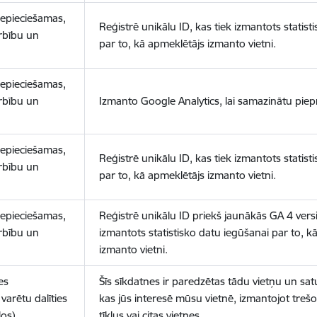
nepieciešamas,
Reģistrē unikālu ID, kas tiek izmantots statist
arbību un
par to, kā apmeklētājs izmanto vietni.
nepieciešamas,
arbību un
Izmanto Google Analytics, lai samazinātu piep
nepieciešamas,
Reģistrē unikālu ID, kas tiek izmantots statist
arbību un
par to, kā apmeklētājs izmanto vietni.
nepieciešamas,
Reģistrē unikālu ID priekš jaunākās GA 4 versij
arbību un
izmantots statistisko datu iegūšanai par to, k
izmanto vietni.
es
Šīs sīkdatnes ir paredzētas tādu vietņu un sat
varētu dalīties
kas jūs interesē mūsu vietnē, izmantojot treš
los)
tīklus vai citas vietnes.