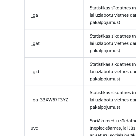
Statistikas sīkdatnes (
_ga
lai uzlabotu vietnes d
pakalpojumus)
Statistikas sīkdatnes (
_gat
lai uzlabotu vietnes d
pakalpojumus)
Statistikas sīkdatnes (
_gid
lai uzlabotu vietnes d
pakalpojumus)
Statistikas sīkdatnes (
_ga_33XW67T3YZ
lai uzlabotu vietnes d
pakalpojumus)
Sociālo mediju sīkdatn
uvc
(nepieciešamas, lai Jūs 
ar saturu sociālajos tīk