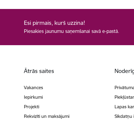
Esi pirmais, kurš uzzina!
Piesakies jaunumu saņemšanai savā e-pastā.
Kājene
Ātrās saites
Noderīg
Vakances
Privātuma
Iepirkumi
Piekļūsta
Projekti
Lapas kar
Rekvizīti un maksājumi
Sīkdatņu 