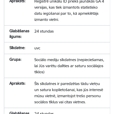
Reģistrē unikālu ID priekš jaunākās GA 4
versijas, kas tiek izmantots statistisko
datu iegūšanai par to, kā apmeklētājs
izmanto vietni.
24 stundas
uvc
Sociālo mediju sīkdatnes (nepieciešamas,
lai Jūs varētu dalīties ar saturu sociālajos
tīklos)
Šīs sīkdatnes ir paredzētas tādu vietņu
un satura koplietošanai, kas jūs interesē
mūsu vietnē, izmantojot trešo personu
sociālos tīklus vai citas vietnes.
24 stundas