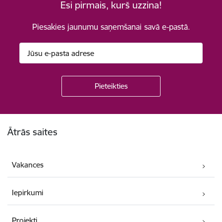
Esi pirmais, kurš uzzina!
Piesakies jaunumu saņemšanai savā e-pastā.
Kājene
Ātrās saites
Vakances
Iepirkumi
Projekti