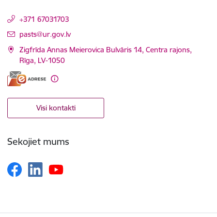
+371 67031703
E-pasts:
pasts@ur.gov.lv
Zigfrīda Annas Meierovica Bulvāris 14, Centra rajons,
Rīga, LV-1050
Visi kontakti
Sekojiet mums