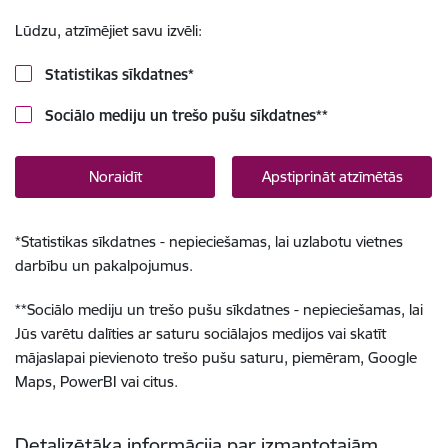
Lūdzu, atzīmējiet savu izvēli:
Statistikas sīkdatnes
*
Sociālo mediju un trešo pušu sīkdatnes
**
Noraidīt
Apstiprināt atzīmētās
*
Statistikas sīkdatnes - nepieciešamas, lai uzlabotu vietnes
darbību un pakalpojumus.
**
Sociālo mediju un trešo pušu sīkdatnes - nepieciešamas, lai
Jūs varētu dalīties ar saturu sociālajos medijos vai skatīt
mājaslapai pievienoto trešo pušu saturu, piemēram, Google
Maps, PowerBI vai citus.
Detalizētāka informācija par izmantotajām