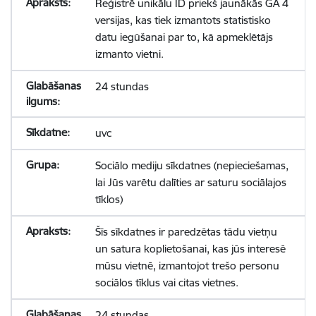
Reģistrē unikālu ID priekš jaunākās GA 4
versijas, kas tiek izmantots statistisko
datu iegūšanai par to, kā apmeklētājs
izmanto vietni.
24 stundas
uvc
Sociālo mediju sīkdatnes (nepieciešamas,
lai Jūs varētu dalīties ar saturu sociālajos
tīklos)
Šīs sīkdatnes ir paredzētas tādu vietņu
un satura koplietošanai, kas jūs interesē
mūsu vietnē, izmantojot trešo personu
sociālos tīklus vai citas vietnes.
24 stundas