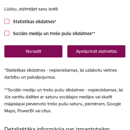
Lūdzu, atzīmējiet savu izvēli:
Statistikas sīkdatnes
*
Sociālo mediju un trešo pušu sīkdatnes
**
Noraidīt
Apstiprināt atzīmētās
*
Statistikas sīkdatnes - nepieciešamas, lai uzlabotu vietnes
darbību un pakalpojumus.
**
Sociālo mediju un trešo pušu sīkdatnes - nepieciešamas, lai
Jūs varētu dalīties ar saturu sociālajos medijos vai skatīt
mājaslapai pievienoto trešo pušu saturu, piemēram, Google
Maps, PowerBI vai citus.
Detalizētāka informācija par izmantotajām