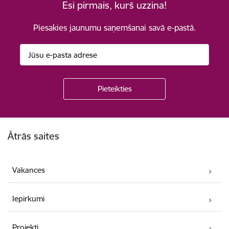
Esi pirmais, kurš uzzina!
Piesakies jaunumu saņemšanai savā e-pastā.
Kājene
Ātrās saites
Vakances
Iepirkumi
Projekti