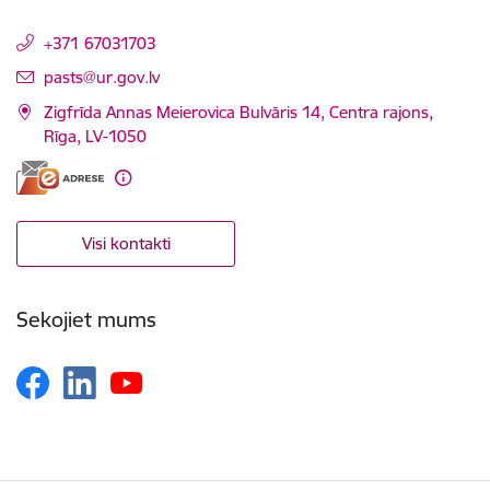
+371 67031703
E-pasts:
pasts@ur.gov.lv
Zigfrīda Annas Meierovica Bulvāris 14, Centra rajons,
Rīga, LV-1050
Visi kontakti
Sekojiet mums