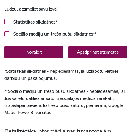
Lūdzu, atzīmējiet savu izvēli:
Statistikas sīkdatnes
*
Sociālo mediju un trešo pušu sīkdatnes
**
Noraidīt
Apstiprināt atzīmētās
*
Statistikas sīkdatnes - nepieciešamas, lai uzlabotu vietnes
darbību un pakalpojumus.
**
Sociālo mediju un trešo pušu sīkdatnes - nepieciešamas, lai
Jūs varētu dalīties ar saturu sociālajos medijos vai skatīt
mājaslapai pievienoto trešo pušu saturu, piemēram, Google
Maps, PowerBI vai citus.
Detalizētāka informācija par izmantotajām