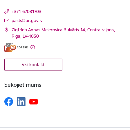
+371 67031703
E-pasts:
pasts@ur.gov.lv
Zigfrīda Annas Meierovica Bulvāris 14, Centra rajons,
Rīga, LV-1050
Visi kontakti
Sekojiet mums