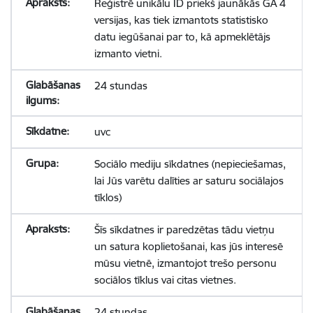
Reģistrē unikālu ID priekš jaunākās GA 4
versijas, kas tiek izmantots statistisko
datu iegūšanai par to, kā apmeklētājs
izmanto vietni.
24 stundas
uvc
Sociālo mediju sīkdatnes (nepieciešamas,
lai Jūs varētu dalīties ar saturu sociālajos
tīklos)
Šīs sīkdatnes ir paredzētas tādu vietņu
un satura koplietošanai, kas jūs interesē
mūsu vietnē, izmantojot trešo personu
sociālos tīklus vai citas vietnes.
24 stundas