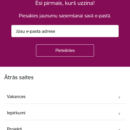
Esi pirmais, kurš uzzina!
Piesakies jaunumu saņemšanai savā e-pastā.
Kājene
Ātrās saites
Vakances
Iepirkumi
Projekti