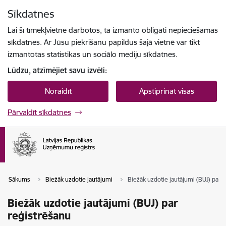
Pāriet uz lapas saturu
Sīkdatnes
Spied
lai meklētu
Enter
Lai šī tīmekļvietne darbotos, tā izmanto obligāti nepieciešamās
sīkdatnes. Ar Jūsu piekrišanu papildus šajā vietnē var tikt
izmantotas statistikas un sociālo mediju sīkdatnes.
Lūdzu, atzīmējiet savu izvēli:
Noraidīt
Apstiprināt visas
Pārvaldīt sīkdatnes
Sākums
Biežāk uzdotie jautājumi
Biežāk uzdotie jautājumi (BUJ) par 
Biežāk uzdotie jautājumi (BUJ) par
reģistrēšanu