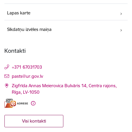
Lapas karte
Sīkdatņu izvēles maiņa
Kontakti
+371 67031703
E-pasts:
pasts@ur.gov.lv
Zigfrīda Annas Meierovica Bulvāris 14, Centra rajons,
Rīga, LV-1050
Visi kontakti