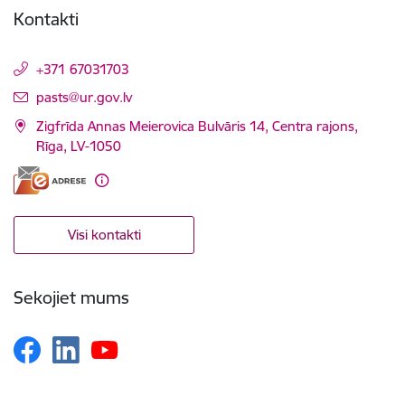
Kontakti
+371 67031703
E-pasts:
pasts@ur.gov.lv
Zigfrīda Annas Meierovica Bulvāris 14, Centra rajons,
Rīga, LV-1050
Visi kontakti
Sekojiet mums