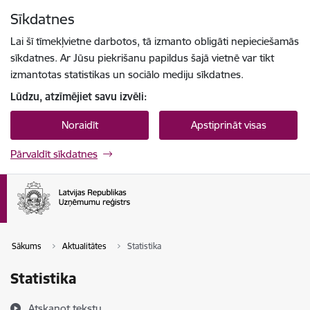
Pāriet uz lapas saturu
Sīkdatnes
Spied
lai meklētu
Enter
Lai šī tīmekļvietne darbotos, tā izmanto obligāti nepieciešamās
sīkdatnes. Ar Jūsu piekrišanu papildus šajā vietnē var tikt
izmantotas statistikas un sociālo mediju sīkdatnes.
Lūdzu, atzīmējiet savu izvēli:
Noraidīt
Apstiprināt visas
Pārvaldīt sīkdatnes
Sākums
Aktualitātes
Statistika
Statistika
Atskaņot tekstu