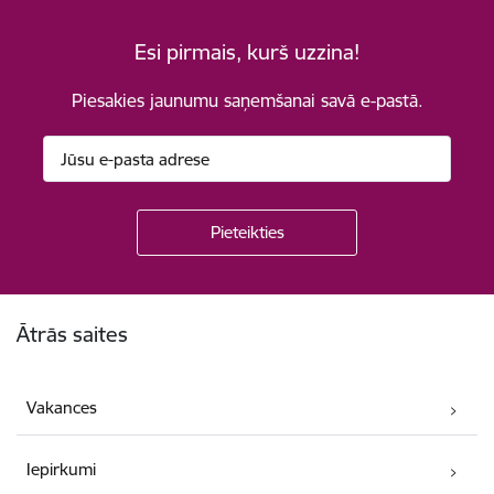
Esi pirmais, kurš uzzina!
Piesakies jaunumu saņemšanai savā e-pastā.
Kājene
Ātrās saites
Vakances
Iepirkumi