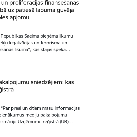
 un proliferācijas finansēšanas
ībā uz patiesā labuma guvēja
oles apjomu
s Republikas Saeima pieņēma likumu
ekļu legalizācijas un terorisma un
ēršanas likumā”, kas stājās spēkā…
akalpojumu sniedzējiem: kas
istrā
 “Par presi un citiem masu informācijas
u pienākumus mediju pakalpojumu
informāciju Uzņēmumu reģistrā (UR)…