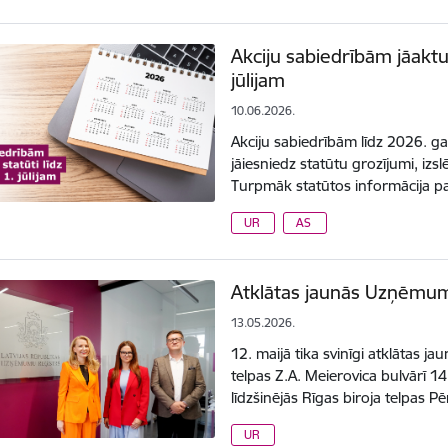
Akciju sabiedrībām jāaktua
jūlijam
10.06.2026.
Akciju sabiedrībām līdz 2026. 
jāiesniedz statūtu grozījumi, izs
Turpmāk statūtos informācija p
UR
AS
Atklātas jaunās Uzņēmumu
13.05.2026.
12. maijā tika svinīgi atklātas 
telpas Z.A. Meierovica bulvārī 
līdzšinējās Rīgas biroja telpas 
UR