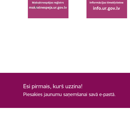
Esi pirmais, kurš uzzina!
Piesakies jaunumu saņemšanai savā e-pastā.
Kājene