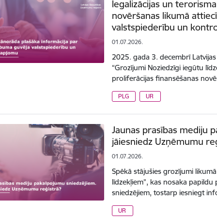
legalizācijas un terorisma
novēršanas likumā attiec
valstspiederību un kontr
01.07.2026.
2025. gada 3. decembrī Latvija
“Grozījumi Noziedzīgi iegūtu līdz
proliferācijas finansēšanas nov
PLG
UR
Jaunas prasības mediju p
jāiesniedz Uzņēmumu reģ
01.07.2026.
Spēkā stājušies grozījumi likumā
līdzekļiem”, kas nosaka papild
sniedzējiem, tostarp iesniegt 
UR