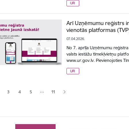
UR
Arī Uzņēmumu reģistrs ir
vienotās platformas (TVP
07.04.2026.
No 7. aprīļa Uzņēmumu reģistra 
valsts iestāžu tīmekļvietņu platf
www.ur.gov.lv. Pievienojoties Tī
UR
ana
…
3
4
5
11
jā lapa
pa
Lapa
Lapa
Lapa