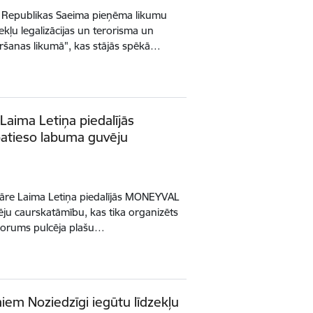
s Republikas Saeima pieņēma likumu
ekļu legalizācijas un terorisma un
ēršanas likumā", kas stājās spēkā…
Laima Letiņa piedalījās
tieso labuma guvēju
otāre Laima Letiņa piedalījās MONEYVAL
ju caurskatāmību, kas tika organizēts
 Forums pulcēja plašu…
iem Noziedzīgi iegūtu līdzekļu