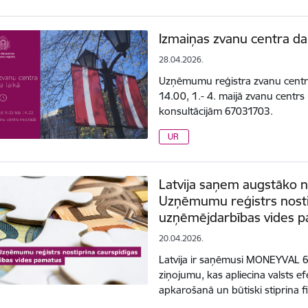
Izmaiņas zvanu centra dar
28.04.2026.
Uzņēmumu reģistra zvanu centra d
14.00, 1.- 4. maijā zvanu centrs 
konsultācijām 67031703.
UR
Latvija saņem augstāko
Uzņēmumu reģistrs nosti
uzņēmējdarbības vides 
20.04.2026.
Latvija ir saņēmusi MONEYVAL 6
ziņojumu, kas apliecina valsts e
apkarošanā un būtiski stiprina f