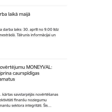
ba laikā maijā
arba laiks: 30. aprīlī no 9.00 līdz
nestrādā. Tālrunis informācijai un
 novērtējumu MONEYVAL:
prina caurspīdīgas
pamatus
. kārtas savstarpējās novērtēšanas
fektivitāti finanšu noziegumu
inanšu sektora integritāti. Šis…