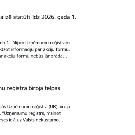
lizē statūti līdz 2026. gada 1.
gada 1. jūlijam Uzņēmumu reģistram
lēdzot informāciju par akciju formu.
ar akciju formu nebūs jānorāda…
 reģistra biroja telpas
jaunās Uzņēmumu reģistra (UR) biroja
14. “Uzņēmumu reģistrs, mainot
Pērses ielā uz Valsts nekustamo…