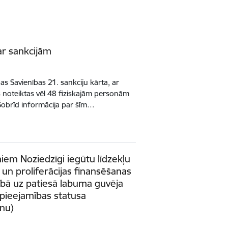
ar sankcijām
s Savienības 21. sankciju kārta, ar
 noteiktas vēl 48 fiziskajām personām
Šobrīd informācija par šīm…
iem Noziedzīgi iegūtu līdzekļu
 un proliferācijas finansēšanas
ībā uz patiesā labuma guvēja
 pieejamības statusa
anu)