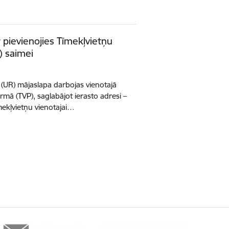
 pievienojies Tīmekļvietņu
) saimei
(UR) mājaslapa darbojas vienotajā
ormā (TVP), saglabājot ierasto adresi –
mekļvietņu vienotajai…