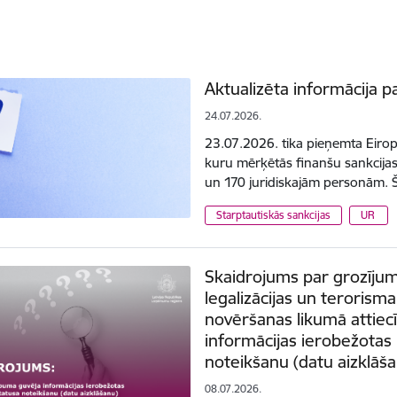
Aktualizēta informācija p
24.07.2026.
23.07.2026. tika pieņemta Eiropa
kuru mērķētās finanšu sankcijas
un 170 juridiskajām personām. 
Starptautiskās sankcijas
UR
Skaidrojums par grozījum
legalizācijas un terorisma
novēršanas likumā attiec
informācijas ierobežotas
noteikšanu (datu aizklāš
08.07.2026.