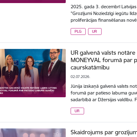
2025. gada 3. decembrī Latvija
"Grozījumi Noziedzīgi iegūtu līdz
proliferācijas finansēšanas nov
PLG
UR
UR galvenā valsts notāre 
MONEYVAL forumā par pa
caurskatāmību
02.07.2026.
Jūnija izskaņā galvenā valsts n
forumā par patieso labuma guvē
sadarbībā ar Džersijas valdību.
UR
Skaidrojums par grozījum