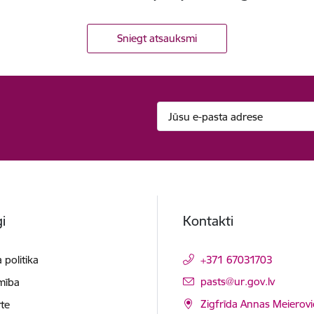
Sniegt atsauksmi
i
Kontakti
 politika
+371 67031703
E-pasts:
pasts@ur.gov.lv
mība
Zigfrīda Annas Meierovi
te