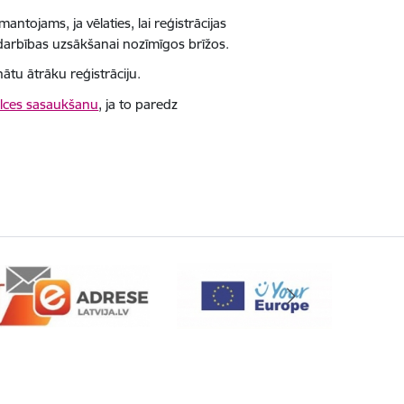
ntojams, ja vēlaties, lai reģistrācijas
darbības uzsākšanai nozīmīgos brīžos.
nātu ātrāku reģistrāciju.
ulces sasaukšanu
, ja to paredz