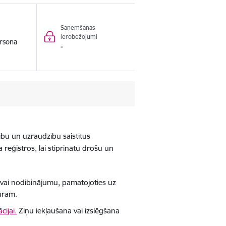
Saņemšanas
ierobežojumi
rsona
-
bu un uzraudzību saistītus
 reģistros, lai stiprinātu drošu un
 vai nodibinājumu, pamatojoties uz
ūrām.
cijai.
Ziņu iekļaušana vai izslēgšana