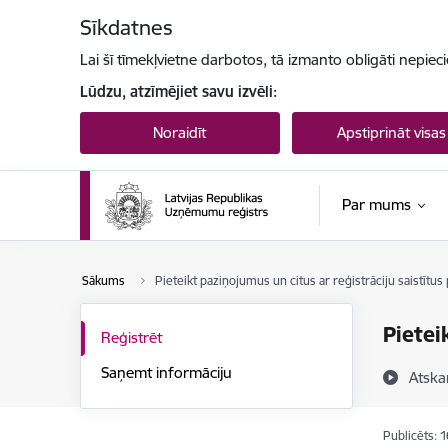
Pāriet uz lapas saturu
Sīkdatnes
Lai šī tīmekļvietne darbotos, tā izmanto obligāti nepiec
Lūdzu, atzīmējiet savu izvēli:
Noraidīt
Apstiprināt visas
Par mums
Sākums
Pieteikt paziņojumus un citus ar reģistrāciju saistītu
Pietei
Reģistrēt
Saņemt informāciju
Atska
Publicēts: 