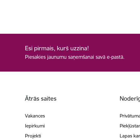
Esi pirmais, kurš uzzina!
Piesakies jaunumu saņemšanai savā e-pastā.
Kājene
Ātrās saites
Noderīg
Vakances
Privātuma
Iepirkumi
Piekļūsta
Projekti
Lapas kar