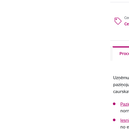
Ce
Ce
Proc
Uzņēmum
paziņoju
caurska
Pazi
norm
Iesn
no e