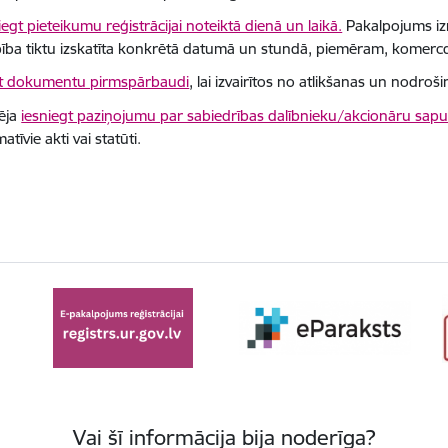
iegt pieteikumu reģistrācijai noteiktā dienā un laikā.
Pakalpojums izma
ība tiktu izskatīta konkrētā datumā un stundā, piemēram, komerc
kt dokumentu pirmspārbaudi
, lai izvairītos no atlikšanas un nodroši
ēja
iesniegt paziņojumu par sabiedrības dalībnieku/akcionāru sap
atīvie akti vai statūti.
Vai šī informācija bija noderīga?