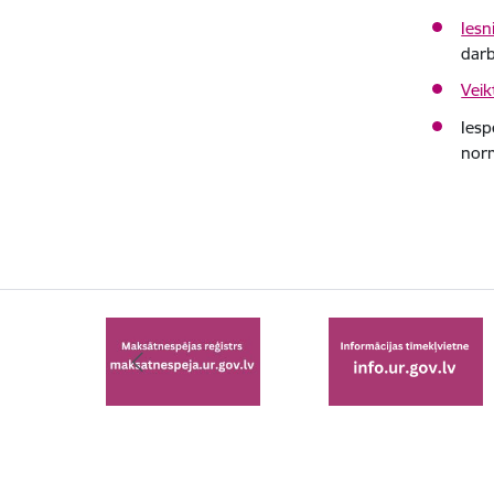
Iesn
darb
Vei
Iesp
norm