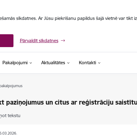
iešamās sīkdatnes. Ar Jūsu piekrišanu papildus šajā vietnē var tikt i
Pārvaldīt sīkdatnes
Pakalpojumi
Aktualitātes
Kontakti
s pakalpojumus
kt paziņojumus un citus ar reģistrāciju saistī
ņot tekstu
16.03.2026.