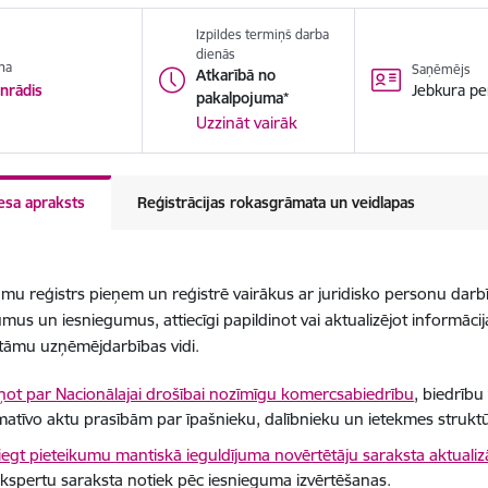
Izpildes termiņš darba
dienās
na
Saņēmējs
Atkarībā no
Jebkura pe
nrādis
pakalpojuma*
Uzzināt vairāk
esa apraksts
Reģistrācijas rokasgrāmata un veidlapas
u reģistrs pieņem un reģistrē vairākus ar juridisko personu darbī
mus un iesniegumus, attiecīgi papildinot vai aktualizējot informācija
tāmu uzņēmējdarbības vidi.
ņot par Nacionālajai drošībai nozīmīgu komercsabiedrību
, biedrību
atīvo aktu prasībām par īpašnieku, dalībnieku un ietekmes strukt
iegt pieteikumu mantiskā ieguldījuma novērtētāju saraksta aktualizā
kspertu saraksta notiek pēc iesnieguma izvērtēšanas.