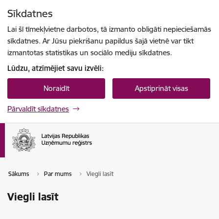
Pāriet uz lapas saturu
Sīkdatnes
Spied
lai meklētu
Enter
Lai šī tīmekļvietne darbotos, tā izmanto obligāti nepieciešamās
sīkdatnes. Ar Jūsu piekrišanu papildus šajā vietnē var tikt
izmantotas statistikas un sociālo mediju sīkdatnes.
Lūdzu, atzīmējiet savu izvēli:
Noraidīt
Apstiprināt visas
Pārvaldīt sīkdatnes
Sākums
Par mums
Viegli lasīt
Viegli lasīt