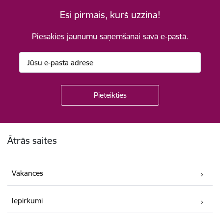
Esi pirmais, kurš uzzina!
Piesakies jaunumu saņemšanai savā e-pastā.
Kājene
Ātrās saites
Vakances
Iepirkumi