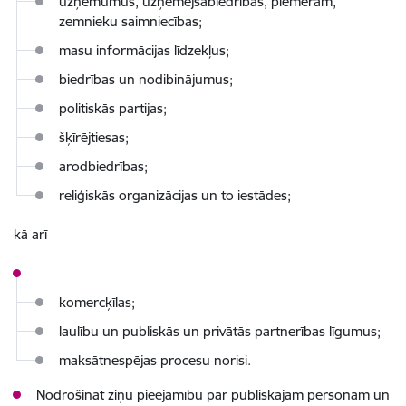
uzņēmumus, uzņēmējsabiedrības, piemēram,
zemnieku saimniecības;
masu informācijas līdzekļus;
biedrības un nodibinājumus;
politiskās partijas;
šķīrējtiesas;
arodbiedrības;
reliģiskās organizācijas un to iestādes;
kā arī
komercķīlas;
laulību un publiskās un privātās partnerības līgumus;
maksātnespējas procesu norisi.
Nodrošināt ziņu pieejamību par publiskajām personām un