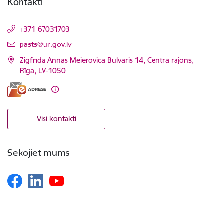
Kontakti
+371 67031703
E-pasts:
pasts@ur.gov.lv
Zigfrīda Annas Meierovica Bulvāris 14, Centra rajons,
Rīga, LV-1050
Visi kontakti
Sekojiet mums