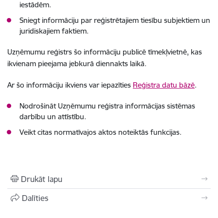
iestādēm.
Sniegt informāciju par reģistrētajiem tiesību subjektiem un
juridiskajiem faktiem.
Uzņēmumu reģistrs šo informāciju publicē tīmekļvietnē, kas
ikvienam pieejama jebkurā diennakts laikā.
Ar šo informāciju ikviens var iepazīties
Reģistra datu bāzē
.
Nodrošināt Uzņēmumu reģistra informācijas sistēmas
darbību un attīstību.
Veikt citas normatīvajos aktos noteiktās funkcijas.
Drukāt lapu
Dalīties