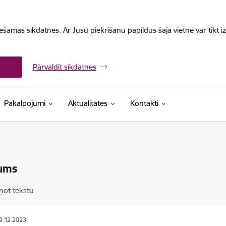
iešamās sīkdatnes. Ar Jūsu piekrišanu papildus šajā vietnē var tikt i
Pārvaldīt sīkdatnes
Pakalpojumi
Aktualitātes
Kontakti
ums
ņot tekstu
19.12.2023.