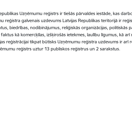
Republikas Uzņēmumu reģistrs ir tiešās pārvaldes iestāde, kas darboj
reģistra galvenais uzdevums Latvijas Republikas teritorijā ir reģ
us, biedrības, nodibinājumus, reliģiskās organizācijas, politiskās p
s faktus kā komercķīlas, izšķirošās ietekmes, laulību līgumus, kā a
jas reģistrācijai tikpat būtisks Uzņēmumu reģistra uzdevums ir arī r
mumu reģistrs uztur 13 publiskos reģistrus un 2 sarakstus.