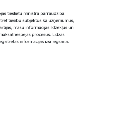
as tieslietu ministra pārraudzībā.
istrēt tiesību subjektus kā uzņēmumus,
artijas, masu informācijas līdzekļus un
rī maksātnespējas procesus. Līdzās
eģistrētās informācijas izsniegšana.