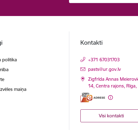
i
Kontakti
 politika
+371 67031703
E-pasts:
pasts@ur.gov.lv
mība
Zigfrīda Annas Meierovi
te
14, Centra rajons, Rīga
izvēles maiņa
Visi kontakti