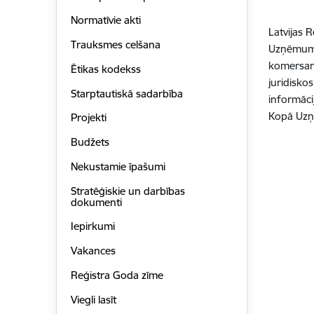
Normatīvie akti
Latvijas 
Trauksmes celšana
Uzņēmumu 
komersant
Ētikas kodekss
juridisko
Starptautiskā sadarbība
informāci
Kopā Uzņē
Projekti
Budžets
Nekustamie īpašumi
Stratēģiskie un darbības
dokumenti
Iepirkumi
Vakances
Reģistra Goda zīme
Viegli lasīt