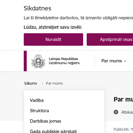
Pāriet uz lapas saturu
Sīkdatnes
Lai šī tīmekļvietne darbotos, tā izmanto obligāti nepiec
Lūdzu, atzīmējiet savu izvēli:
Noraidīt
Apstiprināt visas
Par mums
Sākums
Par mums
Par m
Vadība
Struktūra
Atska
Darbības jomas
Publicēts: 
Gada publiskie pārskati