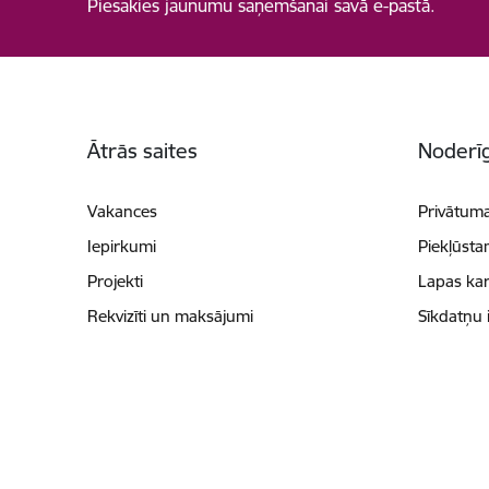
Piesakies jaunumu saņemšanai savā e-pastā.
Kājene
Ātrās saites
Noderīg
Vakances
Privātuma
Iepirkumi
Piekļūsta
Projekti
Lapas kar
Rekvizīti un maksājumi
Sīkdatņu 