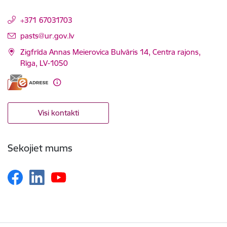
+371 67031703
E-pasts:
pasts@ur.gov.lv
Zigfrīda Annas Meierovica Bulvāris 14, Centra rajons,
Rīga, LV-1050
Visi kontakti
Sekojiet mums