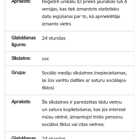
Reģistrē unikālu ID priekš jaunākās GA 4
versijas, kas tiek izmantots statistisko
datu iegūšanai par to, kā apmeklētājs
izmanto vietni.
24 stundas
uvc
Sociālo mediju sīkdatnes (nepieciešamas,
lai Jūs varētu dalīties ar saturu sociālajos
tīklos)
Šīs sīkdatnes ir paredzētas tādu vietņu
un satura koplietošanai, kas jūs interesē
mūsu vietnē, izmantojot trešo personu
sociālos tīklus vai citas vietnes.
24 stundas