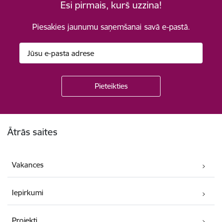
Esi pirmais, kurš uzzina!
Piesakies jaunumu saņemšanai savā e-pastā.
Kājene
Ātrās saites
Vakances
Iepirkumi
Projekti