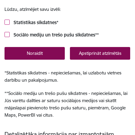
Lūdzu, atzīmējiet savu izvēli:
Statistikas sīkdatnes
*
Sociālo mediju un trešo pušu sīkdatnes
**
Noraidīt
Apstiprināt atzīmētās
*
Statistikas sīkdatnes - nepieciešamas, lai uzlabotu vietnes
darbību un pakalpojumus.
**
Sociālo mediju un trešo pušu sīkdatnes - nepieciešamas, lai
Jūs varētu dalīties ar saturu sociālajos medijos vai skatīt
mājaslapai pievienoto trešo pušu saturu, piemēram, Google
Maps, PowerBI vai citus.
Detalizētāka informācija par izmantotajām