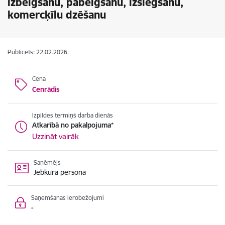
izbeigšanu, pabeigšanu, izslēgšanu,
komercķīlu dzēšanu
Publicēts: 22.02.2026.
Cena
Cenrādis
Izpildes termiņš darba dienās
Atkarībā no pakalpojuma*
Uzzināt vairāk
Saņēmējs
Jebkura persona
Saņemšanas ierobežojumi
-