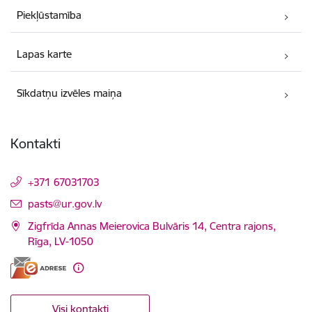
Piekļūstamība
Lapas karte
Sīkdatņu izvēles maiņa
Kontakti
+371 67031703
E-pasts:
pasts@ur.gov.lv
Zigfrīda Annas Meierovica Bulvāris 14, Centra rajons,
Rīga, LV-1050
Visi kontakti