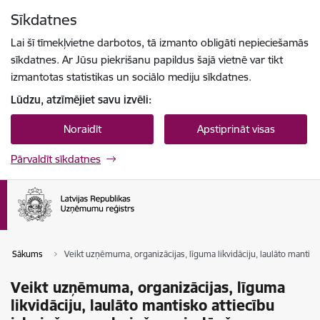
Pāriet uz lapas saturu
Sīkdatnes
Spied
lai meklētu
Enter
Lai šī tīmekļvietne darbotos, tā izmanto obligāti nepieciešamās
sīkdatnes. Ar Jūsu piekrišanu papildus šajā vietnē var tikt
izmantotas statistikas un sociālo mediju sīkdatnes.
Lūdzu, atzīmējiet savu izvēli:
Noraidīt
Apstiprināt visas
Pārvaldīt sīkdatnes
Sākums
Veikt uzņēmuma, organizācijas, līguma likvidāciju, laulāto mantis
Veikt uzņēmuma, organizācijas, līguma
likvidāciju, laulāto mantisko attiecību