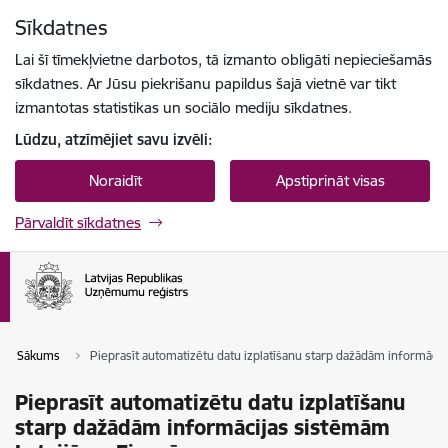
Pāriet uz lapas saturu
Sīkdatnes
Spied
lai meklētu
Enter
Lai šī tīmekļvietne darbotos, tā izmanto obligāti nepieciešamās
sīkdatnes. Ar Jūsu piekrišanu papildus šajā vietnē var tikt
izmantotas statistikas un sociālo mediju sīkdatnes.
Lūdzu, atzīmējiet savu izvēli:
Noraidīt
Apstiprināt visas
Pārvaldīt sīkdatnes
Sākums
Pieprasīt automatizētu datu izplatīšanu starp dažādām informācij
Pieprasīt automatizētu datu izplatīšanu
starp dažādām informācijas sistēmām