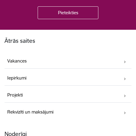
Kājene
Ātrās saites
Vakances
Iepirkumi
Projekti
Rekvizīti un maksājumi
Noderīgi