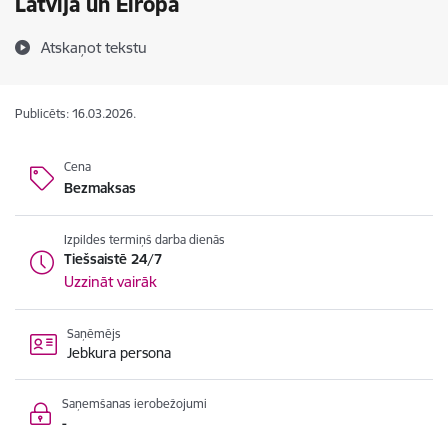
Latvijā un Eiropā
Atskaņot tekstu
Publicēts: 16.03.2026.
Cena
Bezmaksas
Izpildes termiņš darba dienās
Tiešsaistē 24/7
Uzzināt vairāk
Saņēmējs
Jebkura persona
Saņemšanas ierobežojumi
-