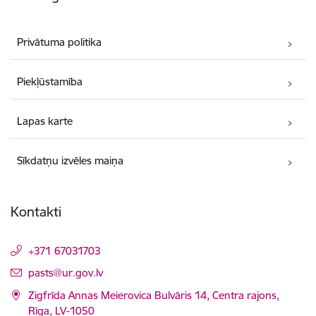
Privātuma politika
Piekļūstamība
Lapas karte
Sīkdatņu izvēles maiņa
Kontakti
+371 67031703
E-pasts:
pasts@ur.gov.lv
Zigfrīda Annas Meierovica Bulvāris 14, Centra rajons,
Rīga, LV-1050