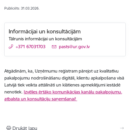
Publicēts: 31.03.2026.
Informācijai un konsultācijām
Tālrunis informācijai un konsultācijām
+371 67031703
E-pasts:
pasts@ur.gov.lv
Atgādinām, ka, Uzņēmumu reģistram pārejot uz kvalitatīvu
pakalpojumu nodrošināšanu digitāli, klientu apkalpošana visā
Latvijā tiek veikta attālināti un klātienes apmeklējumi iestādē
nenotiek.
Izvēlies ērtāko komunikācijas kanālu pakalpojumu,
atbalsta un konsultāciju saņemšanai!
Drukāt lapu