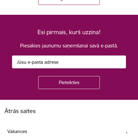
Esi pirmais, kurš uzzina!
Piesakies jaunumu saņemšanai savā e-pastā.
Kājene
Ātrās saites
Vakances