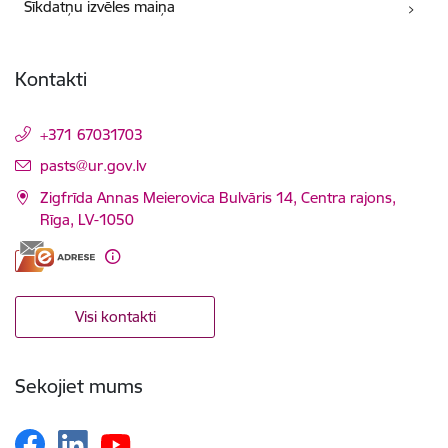
Sīkdatņu izvēles maiņa
Kontakti
+371 67031703
E-pasts:
pasts@ur.gov.lv
Zigfrīda Annas Meierovica Bulvāris 14, Centra rajons,
Rīga, LV-1050
Visi kontakti
Sekojiet mums