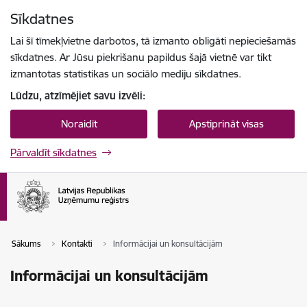
Pāriet uz lapas saturu
Sīkdatnes
Spied
lai meklētu
Enter
Lai šī tīmekļvietne darbotos, tā izmanto obligāti nepieciešamās
sīkdatnes. Ar Jūsu piekrišanu papildus šajā vietnē var tikt
izmantotas statistikas un sociālo mediju sīkdatnes.
Lūdzu, atzīmējiet savu izvēli:
Noraidīt
Apstiprināt visas
Pārvaldīt sīkdatnes
Sākums
Kontakti
Informācijai un konsultācijām
Informācijai un konsultācijām