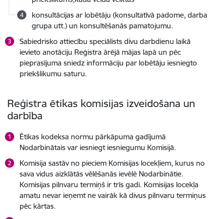
konsultācijas ar lobētāju (konsultatīvā padome, darba
grupa utt.) un konsultēšanās pamatojumu.
Sabiedrisko attiecību speciālists divu darbdienu laikā
ievieto anotāciju Reģistra ārējā mājas lapā un pēc
pieprasījuma sniedz informāciju par lobētāju iesniegto
priekšlikumu saturu.
Reģistra ētikas komisijas izveidošana un
darbība
Ētikas kodeksa normu pārkāpuma gadījumā
Nodarbinātais var iesniegt iesniegumu Komisijā.
Komisija sastāv no pieciem Komisijas locekļiem, kurus no
sava vidus aizklātās vēlēšanās ievēlē Nodarbinātie.
Komisijas pilnvaru termiņš ir trīs gadi. Komisijas locekļa
amatu nevar ieņemt ne vairāk kā divus pilnvaru termiņus
pēc kārtas.