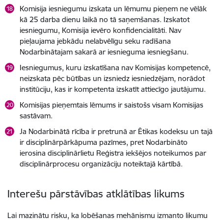
Komisija iesniegumu izskata un lēmumu pieņem ne vēlāk
kā 25 darba dienu laikā no tā saņemšanas. Izskatot
iesniegumu, Komisija ievēro konfidencialitāti. Nav
pieļaujama jebkādu nelabvēlīgu seku radīšana
Nodarbinātajam sakarā ar iesnieguma iesniegšanu.
Iesniegumus, kuru izskatīšana nav Komisijas kompetencē,
neizskata pēc būtības un izsniedz iesniedzējam, norādot
institūciju, kas ir kompetenta izskatīt attiecīgo jautājumu.
Komisijas pieņemtais lēmums ir saistošs visam Komisijas
sastāvam.
Ja Nodarbinātā rīcība ir pretrunā ar Ētikas kodeksu un tajā
ir disciplinārpārkāpuma pazīmes, pret Nodarbināto
ierosina disciplinārlietu Reģistra iekšējos noteikumos par
disciplinārprocesu organizāciju noteiktajā kārtībā.
Interešu pārstāvības atklātības likums
Lai mazinātu risku, ka lobēšanas mehānismu izmanto likumu