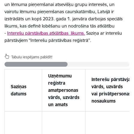
un lēmuma pieņemšanai atsevišķu grupu interesēs, un
vairotu lēmumu pieņemšanas caurskatāmību, Latvijā ir
izstrādāts un kopš 2023. gada 1. janvāra darbojas speciāls
likums, kas definē lobēšanu un nodrošina tās atklātību
-
Interešu pārstāvības atklātības likums.
Saziņa ar interešu
pārstāvjiem “Interešu pārstāvības reģistrā”.
Tabulu iespējams pabīdīt!
Uzņēmumu
Interešu pārstāvja
reģistra
Saziņas
vārds, uzvārds
amatpersonas
datums
vai privātpersonas
vārds, uzvārds
nosaukums
un amats