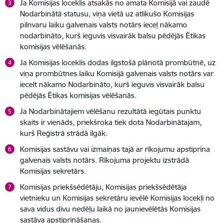
Ja Komisijas loceklis atsakās no amata Komisijā vai zaudē
Nodarbinātā statusu, viņa vietā uz atlikušo Komisijas
pilnvaru laiku galvenais valsts notārs ieceļ nākamo
nodarbināto, kurš ieguvis visvairāk balsu pēdējās Ētikas
komisijas vēlēšanās.
Ja Komisijas loceklis dodas ilgstošā plānotā prombūtnē, uz
viņa prombūtnes laiku Komisijā galvenais valsts notārs var
iecelt nākamo Nodarbināto, kurš ieguvis visvairāk balsu
pēdējās Ētikas komisijas vēlēšanās.
Ja Nodarbinātajiem vēlēšanu rezultātā iegūtais punktu
skaits ir vienāds, priekšroka tiek dota Nodarbinātajam,
kurš Reģistrā strādā ilgāk.
Komisijas sastāvu vai izmaiņas tajā ar rīkojumu apstiprina
galvenais valsts notārs. Rīkojuma projektu izstrādā
Komisijas sekretārs.
Komisijas priekšsēdētāju, Komisijas priekšsēdētāja
vietnieku un Komisijas sekretāru ievēlē Komisijas locekļi no
sava vidus divu nedēļu laikā no jaunievēlētās Komisijas
sastāva apstiprināšanas.