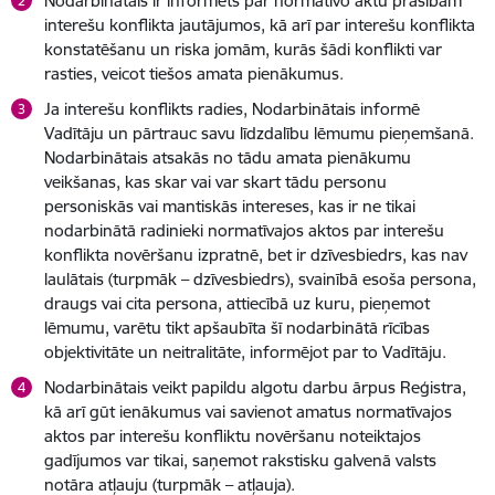
Nodarbinātais ir informēts par normatīvo aktu prasībām
interešu konflikta jautājumos, kā arī par interešu konflikta
konstatēšanu un riska jomām, kurās šādi konflikti var
rasties, veicot tiešos amata pienākumus.
Ja interešu konflikts radies, Nodarbinātais informē
Vadītāju un pārtrauc savu līdzdalību lēmumu pieņemšanā.
Nodarbinātais atsakās no tādu amata pienākumu
veikšanas, kas skar vai var skart tādu personu
personiskās vai mantiskās intereses, kas ir ne tikai
nodarbinātā radinieki normatīvajos aktos par interešu
konflikta novēršanu izpratnē, bet ir dzīvesbiedrs, kas nav
laulātais (turpmāk – dzīvesbiedrs), svainībā esoša persona,
draugs vai cita persona, attiecībā uz kuru, pieņemot
lēmumu, varētu tikt apšaubīta šī nodarbinātā rīcības
objektivitāte un neitralitāte, informējot par to Vadītāju.
Nodarbinātais veikt papildu algotu darbu ārpus Reģistra,
kā arī gūt ienākumus vai savienot amatus normatīvajos
aktos par interešu konfliktu novēršanu noteiktajos
gadījumos var tikai, saņemot rakstisku galvenā valsts
notāra atļauju (turpmāk – atļauja).