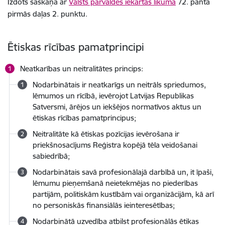
Izdots saskaņā ar
V
alsts pārvaldes iekārtas likuma
72. panta
pirmās daļas 2. punktu.
Ētiskas rīcības pamatprincipi
Neatkarības un neitralitātes princips:
Nodarbinātais ir neatkarīgs un neitrāls spriedumos,
lēmumos un rīcībā, ievērojot Latvijas Republikas
Satversmi, ārējos un iekšējos normatīvos aktus un
ētiskas rīcības pamatprincipus;
Neitralitāte kā ētiskas pozīcijas ievērošana ir
priekšnosacījums Reģistra kopējā tēla veidošanai
sabiedrībā;
Nodarbinātais savā profesionālajā darbībā un, it īpaši,
lēmumu pieņemšanā neietekmējas no piederības
partijām, politiskām kustībām vai organizācijām, kā arī
no personiskās finansiālās ieinteresētības;
Nodarbinātā uzvedība atbilst profesionālās ētikas