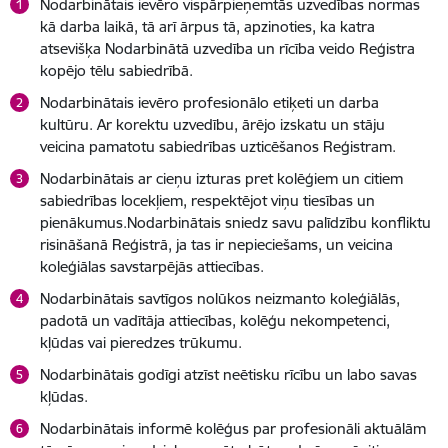
Nodarbinātais ievēro vispārpieņemtās uzvedības normas
kā darba laikā, tā arī ārpus tā, apzinoties, ka katra
atsevišķa Nodarbinātā uzvedība un rīcība veido Reģistra
kopējo tēlu sabiedrībā.
Nodarbinātais ievēro profesionālo etiķeti un darba
kultūru. Ar korektu uzvedību, ārējo izskatu un stāju
veicina pamatotu sabiedrības uzticēšanos Reģistram.
Nodarbinātais ar cieņu izturas pret kolēģiem un citiem
sabiedrības locekļiem, respektējot viņu tiesības un
pienākumus.Nodarbinātais sniedz savu palīdzību konfliktu
risināšanā Reģistrā, ja tas ir nepieciešams, un veicina
koleģiālas savstarpējās attiecības.
Nodarbinātais savtīgos nolūkos neizmanto koleģiālās,
padotā un vadītāja attiecības, kolēģu nekompetenci,
kļūdas vai pieredzes trūkumu.
Nodarbinātais godīgi atzīst neētisku rīcību un labo savas
kļūdas.
Nodarbinātais informē kolēģus par profesionāli aktuālām