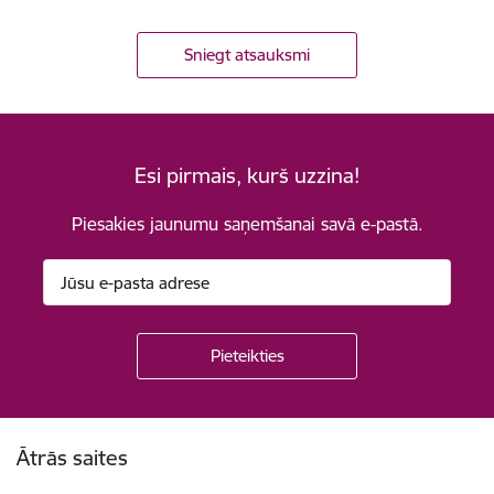
Sniegt atsauksmi
Esi pirmais, kurš uzzina!
Piesakies jaunumu saņemšanai savā e-pastā.
Kājene
Ātrās saites