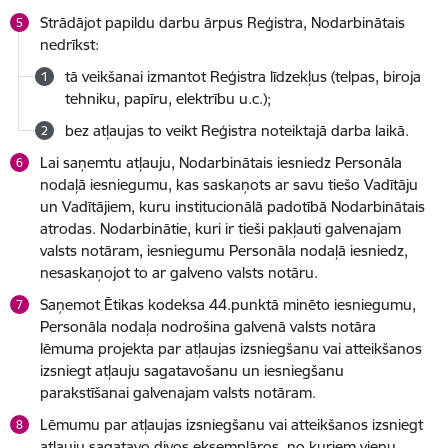
Strādājot papildu darbu ārpus Reģistra, Nodarbinātais
nedrīkst:
tā veikšanai izmantot Reģistra līdzekļus (telpas, biroja
tehniku, papīru, elektrību u.c.);
bez atļaujas to veikt Reģistra noteiktajā darba laikā.
Lai saņemtu atļauju, Nodarbinātais iesniedz Personāla
nodaļā iesniegumu, kas saskaņots ar savu tiešo Vadītāju
un Vadītājiem, kuru institucionālā padotībā Nodarbinātais
atrodas. Nodarbinātie, kuri ir tieši pakļauti galvenajam
valsts notāram, iesniegumu Personāla nodaļā iesniedz,
nesaskaņojot to ar galveno valsts notāru.
Saņemot Ētikas kodeksa 44.punktā minēto iesniegumu,
Personāla nodaļa nodrošina galvenā valsts notāra
lēmuma projekta par atļaujas izsniegšanu vai atteikšanos
izsniegt atļauju sagatavošanu un iesniegšanu
parakstīšanai galvenajam valsts notāram.
Lēmumu par atļaujas izsniegšanu vai atteikšanos izsniegt
atļauju sagatavo divos eksemplāros, no kuriem vienu