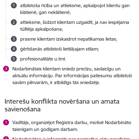
atbilstoša rīcība un attieksme, apkalpojot klientu gan
klātienē, gan neklātienē;
attieksme, lūdzot klientam uzgaidīt, ja nav iespējama
tūlītēja apkalpošana;
prasme klientam izskaidrot nepatīkamas lietas;
ģērbšanās atbilstoši lietišķajam stilam;
profesionalitāte u.tml.
Nodarbinātais klientam sniedz precīzu, savlaicīgu un
aktuālu informāciju. Par informācijas patiesumu atbilstoši
savām pilnvarām, ir atbildīgs tās sniedzējs.
Interešu konflikta novēršana un amata
savienošana
Vadītājs, organizējot Reģistra darbu, motivē Nodarbināto
taisnīgam un godīgam darbam.