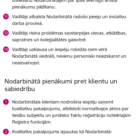
izteikšanu Nodarbinātajam par īpaši sekmīgu amata
pienākumu pildīšanu.
Vadītājs atbalsta Nodarbinātā radošo pieeju un iniciatīvu
darba procesā.
Vadītājs risina problēmas savstarpējas cieņas, atklātības,
sapratnes un koleģialitātes gaisotnē.
Vadītājs uzklausa un iespēju robežās ņem vērā
Nodarbinātā viedokli, nevienu personiski neaizskarot un
neaizvainojot.
Nodarbinātā pienākumi pret klientu un
sabiedrību
Nodarbinātais klientam nodrošina iespēju saņemt
kvalitatīvu pakalpojumu, atbilstoši normatīvajos aktos par
tiesību subjektu un juridisko faktu reģistrāciju noteiktajām
Reģistra funkcijām.
Kvalitatīvs pakalpojums izpaužas kā Nodarbinātā: