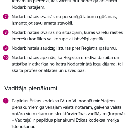
tēmām un pieredzi, kas varētu būt noderīga arī citiem
Nodarbinātajiem.
Nodarbinātais izvairās no personīgā labuma gūšanas,
izmantojot savu amata stāvokli.
Nodarbinātais izvairās no situācijām, kurās varētu rasties
interešu konflikts vai korupcijai labvēlīgi apstākļi.
Nodarbinātais saudzīgi izturas pret Reģistra īpašumu.
Nodarbinātais apzinās, ka Reģistra efektīva darbība un
attīstība ir atkarīga no katra Nodarbinātā ieguldījuma, tai
skaitā profesionalitātes un uzvedības.
Vadītāja pienākumi
Papildus Ētikas kodeksa IV. un VI. nodaļā minētajiem
pienākumiem galvenajam valsts notāram, galvenā valsts
notāra vietniekam un struktūrvienības vadītājam (turpmāk
– Vadītājs) ir papildus pienākumi Ētikas kodeksa mērķa
īstenošanai.