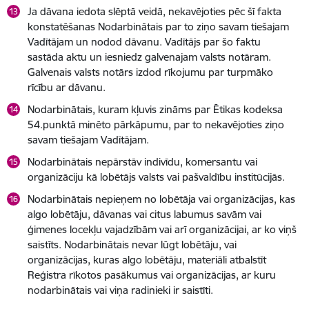
Ja dāvana iedota slēptā veidā, nekavējoties pēc šī fakta
konstatēšanas Nodarbinātais par to ziņo savam tiešajam
Vadītājam un nodod dāvanu. Vadītājs par šo faktu
sastāda aktu un iesniedz galvenajam valsts notāram.
Galvenais valsts notārs izdod rīkojumu par turpmāko
rīcību ar dāvanu.
Nodarbinātais, kuram kļuvis zināms par Ētikas kodeksa
54.punktā minēto pārkāpumu, par to nekavējoties ziņo
savam tiešajam Vadītājam.
Nodarbinātais nepārstāv indivīdu, komersantu vai
organizāciju kā lobētājs valsts vai pašvaldību institūcijās.
Nodarbinātais nepieņem no lobētāja vai organizācijas, kas
algo lobētāju, dāvanas vai citus labumus savām vai
ģimenes locekļu vajadzībām vai arī organizācijai, ar ko viņš
saistīts. Nodarbinātais nevar lūgt lobētāju, vai
organizācijas, kuras algo lobētāju, materiāli atbalstīt
Reģistra rīkotos pasākumus vai organizācijas, ar kuru
nodarbinātais vai viņa radinieki ir saistīti.