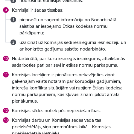
nodrošināt Komisijas vēlēšanas.
Komisijai ir šādas tiesības:
pieprasīt un saņemt informāciju no Nodarbinātā
saistībā ar iespējamo Ētikas kodeksa normu
pārkāpumu;
uzaicināt uz Komisijas sēdi iesnieguma iesniedzēju un
ar konkrēto gadījumu saistīto nodarbināto.
Nodarbinātā, par kuru iesniegts iesniegums, atteikšanās
sadarboties pati par sevi ir ētikas normu pārkāpums.
Komisijas locekļiem ir pienākums nekavējoties ziņot
galvenajam valsts notāram par korupcijas gadījumiem,
interešu konflikta situācijām vai rupjiem Ētikas kodeksa
normu pārkāpumiem, kas kļuvuši zināmi pildot amata
pienākumus.
Komisijas sēdes notiek pēc nepieciešamības.
Komisijas darbu un Komisijas sēdes vada tās
priekšsēdētājs, viņa prombūtnes laikā – Komisijas
priekšsēdētāja vietnieks.