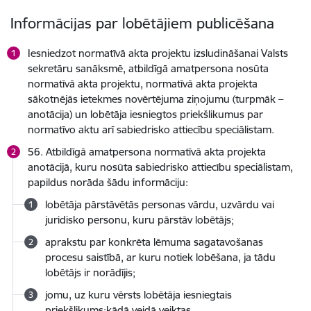
Informācijas par lobētājiem publicēšana
Iesniedzot normatīvā akta projektu izsludināšanai Valsts
sekretāru sanāksmē, atbildīgā amatpersona nosūta
normatīvā akta projektu, normatīvā akta projekta
sākotnējās ietekmes novērtējuma ziņojumu (turpmāk –
anotācija) un lobētāja iesniegtos priekšlikumus par
normatīvo aktu arī sabiedrisko attiecību speciālistam.
56. Atbildīgā amatpersona normatīvā akta projekta
anotācijā, kuru nosūta sabiedrisko attiecību speciālistam,
papildus norāda šādu informāciju:
lobētāja pārstāvētās personas vārdu, uzvārdu vai
juridisko personu, kuru pārstāv lobētājs;
aprakstu par konkrēta lēmuma sagatavošanas
procesu saistībā, ar kuru notiek lobēšana, ja tādu
lobētājs ir norādījis;
jomu, uz kuru vērsts lobētāja iesniegtais
priekšlikums;kādā veidā veiktas