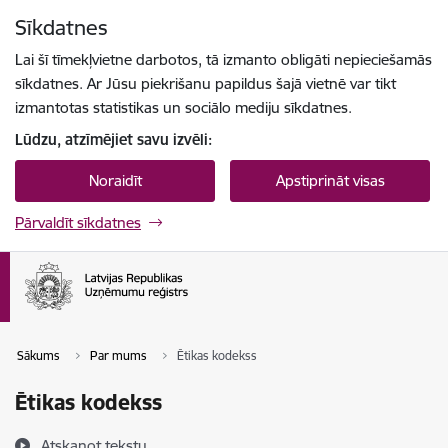
Pāriet uz lapas saturu
Sīkdatnes
Spied
lai meklētu
Enter
Lai šī tīmekļvietne darbotos, tā izmanto obligāti nepieciešamās
sīkdatnes. Ar Jūsu piekrišanu papildus šajā vietnē var tikt
izmantotas statistikas un sociālo mediju sīkdatnes.
Lūdzu, atzīmējiet savu izvēli:
Noraidīt
Apstiprināt visas
Pārvaldīt sīkdatnes
Sākums
Par mums
Ētikas kodekss
Ētikas kodekss
Atskaņot tekstu