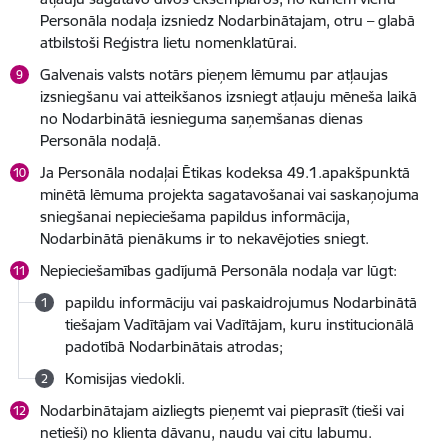
Personāla nodaļa izsniedz Nodarbinātajam, otru – glabā
atbilstoši Reģistra lietu nomenklatūrai.
Galvenais valsts notārs pieņem lēmumu par atļaujas
izsniegšanu vai atteikšanos izsniegt atļauju mēneša laikā
no Nodarbinātā iesnieguma saņemšanas dienas
Personāla nodaļā.
Ja Personāla nodaļai Ētikas kodeksa 49.1.apakšpunktā
minētā lēmuma projekta sagatavošanai vai saskaņojuma
sniegšanai nepieciešama papildus informācija,
Nodarbinātā pienākums ir to nekavējoties sniegt.
Nepieciešamības gadījumā Personāla nodaļa var lūgt:
papildu informāciju vai paskaidrojumus Nodarbinātā
tiešajam Vadītājam vai Vadītājam, kuru institucionālā
padotībā Nodarbinātais atrodas;
Komisijas viedokli.
Nodarbinātajam aizliegts pieņemt vai pieprasīt (tieši vai
netieši) no klienta dāvanu, naudu vai citu labumu.