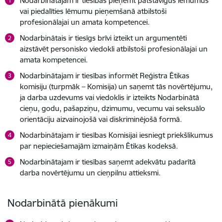
Nodarbinātajam ir tiesības pieņemt patstāvīgus lēmumus
vai piedalīties lēmumu pieņemšanā atbilstoši
profesionālajai un amata kompetencei.
Nodarbinātais ir tiesīgs brīvi izteikt un argumentēti
aizstāvēt personisko viedokli atbilstoši profesionālajai un
amata kompetencei.
Nodarbinātajam ir tiesības informēt Reģistra Ētikas
komisiju (turpmāk – Komisija) un saņemt tās novērtējumu,
ja darba uzdevums vai viedoklis ir izteikts Nodarbinātā
cieņu, godu, pašapziņu, dzimumu, vecumu vai seksuālo
orientāciju aizvainojošā vai diskriminējošā formā.
Nodarbinātajam ir tiesības Komisijai iesniegt priekšlikumus
par nepieciešamajām izmaiņām Ētikas kodeksā.
Nodarbinātajam ir tiesības saņemt adekvātu padarītā
darba novērtējumu un cieņpilnu attieksmi.
Nodarbinātā pienākumi