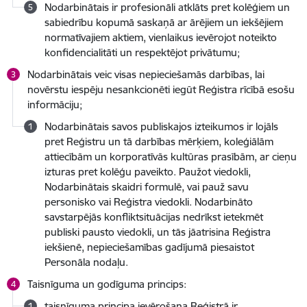
Nodarbinātais ir profesionāli atklāts pret kolēģiem un
sabiedrību kopumā saskaņā ar ārējiem un iekšējiem
normatīvajiem aktiem, vienlaikus ievērojot noteikto
konfidencialitāti un respektējot privātumu;
Nodarbinātais veic visas nepieciešamās darbības, lai
novērstu iespēju nesankcionēti iegūt Reģistra rīcībā esošu
informāciju;
Nodarbinātais savos publiskajos izteikumos ir lojāls
pret Reģistru un tā darbības mērķiem, koleģiālām
attiecībām un korporatīvās kultūras prasībām, ar cieņu
izturas pret kolēģu paveikto. Paužot viedokli,
Nodarbinātais skaidri formulē, vai pauž savu
personisko vai Reģistra viedokli. Nodarbināto
savstarpējās konfliktsituācijas nedrīkst ietekmēt
publiski pausto viedokli, un tās jāatrisina Reģistra
iekšienē, nepieciešamības gadījumā piesaistot
Personāla nodaļu.
Taisnīguma un godīguma princips:
taisnīguma principa ievērošana Reģistrā ir