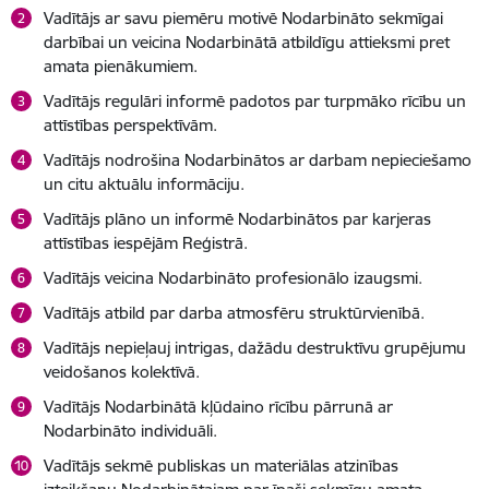
Vadītājs ar savu piemēru motivē Nodarbināto sekmīgai
darbībai un veicina Nodarbinātā atbildīgu attieksmi pret
amata pienākumiem.
Vadītājs regulāri informē padotos par turpmāko rīcību un
attīstības perspektīvām.
Vadītājs nodrošina Nodarbinātos ar darbam nepieciešamo
un citu aktuālu informāciju.
Vadītājs plāno un informē Nodarbinātos par karjeras
attīstības iespējām Reģistrā.
Vadītājs veicina Nodarbināto profesionālo izaugsmi.
Vadītājs atbild par darba atmosfēru struktūrvienībā.
Vadītājs nepieļauj intrigas, dažādu destruktīvu grupējumu
veidošanos kolektīvā.
Vadītājs Nodarbinātā kļūdaino rīcību pārrunā ar
Nodarbināto individuāli.
Vadītājs sekmē publiskas un materiālas atzinības