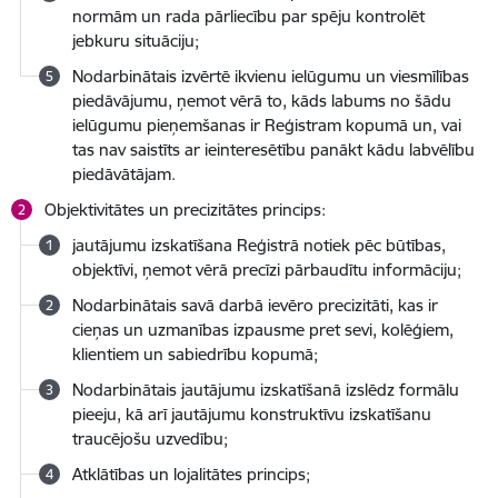
normām un rada pārliecību par spēju kontrolēt
jebkuru situāciju;
Nodarbinātais izvērtē ikvienu ielūgumu un viesmīlības
piedāvājumu, ņemot vērā to, kāds labums no šādu
ielūgumu pieņemšanas ir Reģistram kopumā un, vai
tas nav saistīts ar ieinteresētību panākt kādu labvēlību
piedāvātājam.
Objektivitātes un precizitātes princips:
jautājumu izskatīšana Reģistrā notiek pēc būtības,
objektīvi, ņemot vērā precīzi pārbaudītu informāciju;
Nodarbinātais savā darbā ievēro precizitāti, kas ir
cieņas un uzmanības izpausme pret sevi, kolēģiem,
klientiem un sabiedrību kopumā;
Nodarbinātais jautājumu izskatīšanā izslēdz formālu
pieeju, kā arī jautājumu konstruktīvu izskatīšanu
traucējošu uzvedību;
Atklātības un lojalitātes princips;