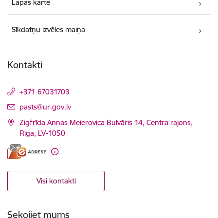
Lapas karte
Sīkdatņu izvēles maiņa
Kontakti
+371 67031703
E-pasts:
pasts@ur.gov.lv
Zigfrīda Annas Meierovica Bulvāris 14, Centra rajons,
Rīga, LV-1050
Visi kontakti
Sekojiet mums