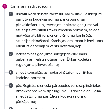
Komisijai ir šādi uzdevumi:
izskatīt Nodarbinātā rakstisku vai mutisku iesniegumu
par Ētikas kodeksa normu pārkāpumu vai
pilnveidošanu un, izvērtējot konkrētā gadījuma vai
situācijas atbilstību Ētikas kodeksa normām, sniegt
motivētu atbildi vai pieņemt lēmumu konkrētās
situācijas risināšanai. Komisijas lēmumam ir ieteikuma
raksturs galvenajam valsts notāram;nep
ieciešamības gadījumā sniegt priekšlikumus
galvenajam valsts notāram par Ētikas kodeksa
regulējuma pilnveidošanu;
sniegt konsultācijas nodarbinātajiem par Ētikas
kodeksa normām;
pēc Reģistra dienesta pārbaudes vai disciplinārlietas
izmeklēšanas komisijas lūguma 10 darba dienu laikā
sniegt atzinumu par Ētikas kodeksa normu
pārkāpumu;