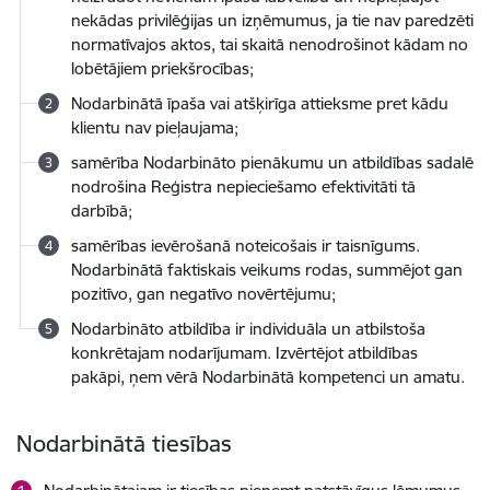
nekādas privilēģijas un izņēmumus, ja tie nav paredzēti
normatīvajos aktos, tai skaitā nenodrošinot kādam no
lobētājiem priekšrocības;
Nodarbinātā īpaša vai atšķirīga attieksme pret kādu
klientu nav pieļaujama;
samērība Nodarbināto pienākumu un atbildības sadalē
nodrošina Reģistra nepieciešamo efektivitāti tā
darbībā;
samērības ievērošanā noteicošais ir taisnīgums.
Nodarbinātā faktiskais veikums rodas, summējot gan
pozitīvo, gan negatīvo novērtējumu;
Nodarbināto atbildība ir individuāla un atbilstoša
konkrētajam nodarījumam. Izvērtējot atbildības
pakāpi, ņem vērā Nodarbinātā kompetenci un amatu.
Nodarbinātā tiesības