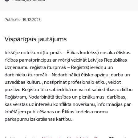
Publicēts: 19.12.2023.
Vispārīgais jautājums
Iekšējie noteikumi (turpmāk – Ētikas kodekss) nosaka ētiskas
rīcības pamatprincipus ar mērķi veicināt Latvijas Republikas
Uzņēmumu reģistra (turpmāk – Reģistrs) ierēdņu un
darbinieku (turpmāk – Nodarbinātie) ētisko apziņu, darba un
uzvedības kultūru, nostiprināt profesionālo ētiku, veidot
pozitīvu Reģistra tēlu sabiedrībā un vairot sabiedrības uzticību
Reģistram, Nodarbinātā tiesības un pienākumus, darbības,
kas vērstas uz interešu konflikta novēršanu, informācijas par
lobētājiem publicēšanas un Ētikas kodeksa normu
pārkāpumu izskatīšanas kārtību.