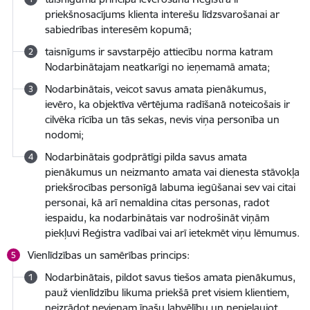
priekšnosacījums klienta interešu līdzsvarošanai ar
sabiedrības interesēm kopumā;
taisnīgums ir savstarpējo attiecību norma katram
Nodarbinātajam neatkarīgi no ieņemamā amata;
Nodarbinātais, veicot savus amata pienākumus,
ievēro, ka objektīva vērtējuma radīšanā noteicošais ir
cilvēka rīcība un tās sekas, nevis viņa personība un
nodomi;
Nodarbinātais godprātīgi pilda savus amata
pienākumus un neizmanto amata vai dienesta stāvokļa
priekšrocības personīgā labuma iegūšanai sev vai citai
personai, kā arī nemaldina citas personas, radot
iespaidu, ka nodarbinātais var nodrošināt viņām
piekļuvi Reģistra vadībai vai arī ietekmēt viņu lēmumus.
Vienlīdzības un samērības princips:
Nodarbinātais, pildot savus tiešos amata pienākumus,
pauž vienlīdzību likuma priekšā pret visiem klientiem,
neizrādot nevienam īpašu labvēlību un nepieļaujot