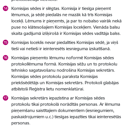
Komisijas sēdes ir slēgtas. Komisija ir tiesīga pieņemt
lēmumus, ja sēdē piedalās ne mazāk kā trīs Komisijas
locekļi. Lēmums ir pieņemts, ja par to nobalso vairāk nekā
puse no klātesošajiem Komisijas locekļiem. Vienāda balsu
skaita gadījumā izšķirošā ir Komisijas sēdes vadītāja balss.
Komisijas loceklis nevar piedalīties Komisijas sēdē, ja viņš
tieši vai netieši ir ieinteresēts iesnieguma izskatīšanā.
Komisijas pieņemto lēmumu noformē Komisijas sēdes
protokollēmuma formā. Komisijas sēžu un to protokolu
tehnisko sagatavošanu nodrošina Komisijas sekretārs.
Komisijas sēdes protokolu paraksta Komisijas
priekšsēdētājs un Komisijas sekretārs. Protokoli glabājas
atbilstoši Reģistra lietu nomenklatūrai.
Komisijas sekretārs iepazīstina ar Komisijas sēdes
protokolu tikai protokolā norādītās personas. Ar lēmuma
pieņemšanu saistītajiem dokumentiem (iesniegumiem,
paskaidrojumiem u.c.) tiesīgas iepazīties tikai ieinteresētās
personas.