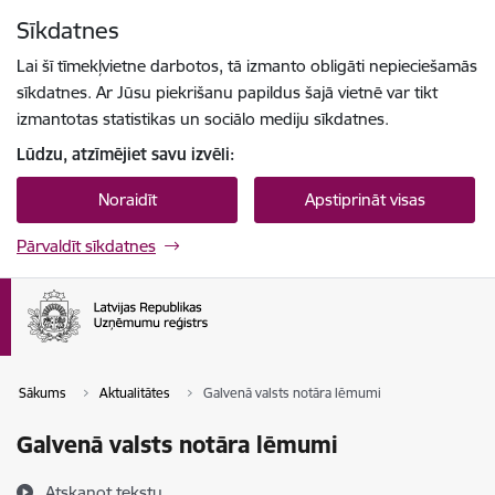
Pāriet uz lapas saturu
Sīkdatnes
Spied
lai meklētu
Enter
Lai šī tīmekļvietne darbotos, tā izmanto obligāti nepieciešamās
sīkdatnes. Ar Jūsu piekrišanu papildus šajā vietnē var tikt
izmantotas statistikas un sociālo mediju sīkdatnes.
Lūdzu, atzīmējiet savu izvēli:
Noraidīt
Apstiprināt visas
Pārvaldīt sīkdatnes
Sākums
Aktualitātes
Galvenā valsts notāra lēmumi
Galvenā valsts notāra lēmumi
Atskaņot tekstu