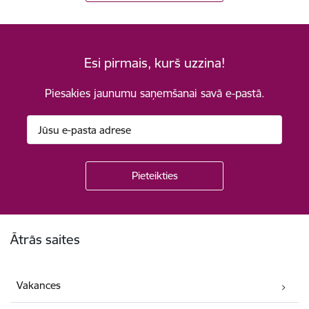
Esi pirmais, kurš uzzina!
Piesakies jaunumu saņemšanai savā e-pastā.
Kājene
Ātrās saites
Vakances