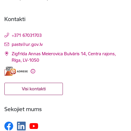
Kontakti
+371 67031703
E-pasts:
pasts@ur.gov.lv
Zigfrīda Annas Meierovica Bulvāris 14, Centra rajons,
Rīga, LV-1050
Visi kontakti
Sekojiet mums