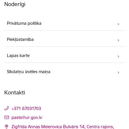
Noderīgi
Privātuma politika
Piekļūstamība
Lapas karte
Sīkdatņu izvēles maiņa
Kontakti
+371 67031703
E-pasts:
pasts@ur.gov.lv
Zigfrīda Annas Meierovica Bulvāris 14, Centra rajons,