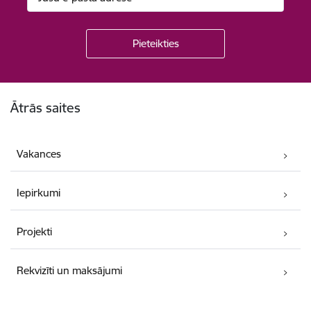
Kājene
Ātrās saites
Vakances
Iepirkumi
Projekti
Rekvizīti un maksājumi