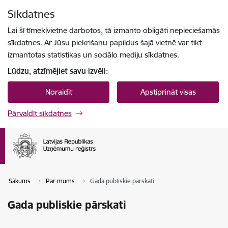
Pāriet uz lapas saturu
Sīkdatnes
Spied
lai meklētu
Enter
Lai šī tīmekļvietne darbotos, tā izmanto obligāti nepieciešamās
sīkdatnes. Ar Jūsu piekrišanu papildus šajā vietnē var tikt
izmantotas statistikas un sociālo mediju sīkdatnes.
Lūdzu, atzīmējiet savu izvēli:
Noraidīt
Apstiprināt visas
Pārvaldīt sīkdatnes
Sākums
Par mums
Gada publiskie pārskati
Gada publiskie pārskati