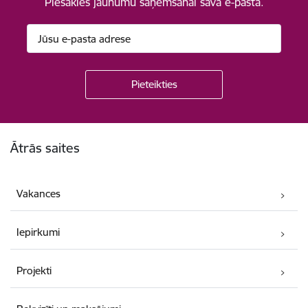
Piesakies jaunumu saņemšanai savā e-pastā.
Kājene
Ātrās saites
Vakances
Iepirkumi
Projekti