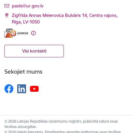
E-pasts:
pasts@ur.gov.lv
Zigfrīda Annas Meierovica Bulvāris 14, Centra rajons,
Rīga, LV-1050
Visi kontakti
Sekojiet mums
© 2026 Latvijas Republikas Uzņēmumu reģistrs, publicētā satura visas
tiesības aizsargātas.
© 2020 Valsts kanceleja, Tīmekļvietņu vienotās platformas visas tiesības