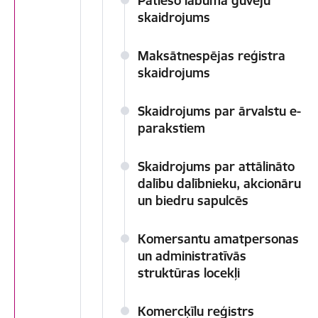
Patieso labuma guvēju
skaidrojums
Maksātnespējas reģistra
skaidrojums
Skaidrojums par ārvalstu e-
parakstiem
Skaidrojums par attālināto
dalību dalībnieku, akcionāru
un biedru sapulcēs
Komersantu amatpersonas
un administratīvās
struktūras locekļi
Komercķīlu reģistrs