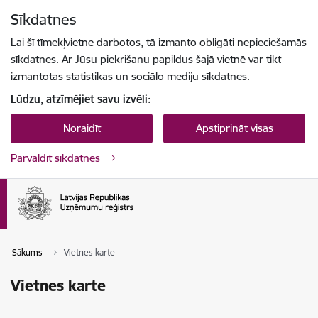
Pāriet uz lapas saturu
Sīkdatnes
Spied
lai meklētu
Enter
Lai šī tīmekļvietne darbotos, tā izmanto obligāti nepieciešamās
sīkdatnes. Ar Jūsu piekrišanu papildus šajā vietnē var tikt
izmantotas statistikas un sociālo mediju sīkdatnes.
Lūdzu, atzīmējiet savu izvēli:
Noraidīt
Apstiprināt visas
Pārvaldīt sīkdatnes
Sākums
Vietnes karte
Vietnes karte