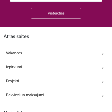
Kājene
Ātrās saites
Vakances
Iepirkumi
Projekti
Rekvizīti un maksājumi