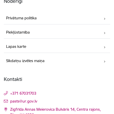
Noderīgi
Privātuma politika
Piekļūstamība
Lapas karte
Sīkdatņu izvēles maiņa
Kontakti
+371 67031703
E-pasts:
pasts@ur.gov.lv
Zigfrīda Annas Meierovica Bulvāris 14, Centra rajons,