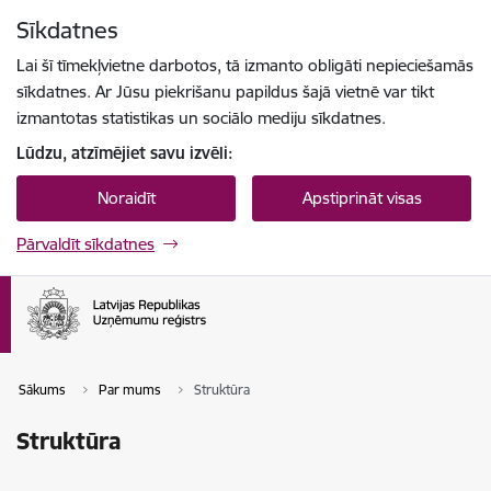
Pāriet uz lapas saturu
Sīkdatnes
Spied
lai meklētu
Enter
Lai šī tīmekļvietne darbotos, tā izmanto obligāti nepieciešamās
sīkdatnes. Ar Jūsu piekrišanu papildus šajā vietnē var tikt
izmantotas statistikas un sociālo mediju sīkdatnes.
Lūdzu, atzīmējiet savu izvēli:
Noraidīt
Apstiprināt visas
Pārvaldīt sīkdatnes
Sākums
Par mums
Struktūra
Struktūra