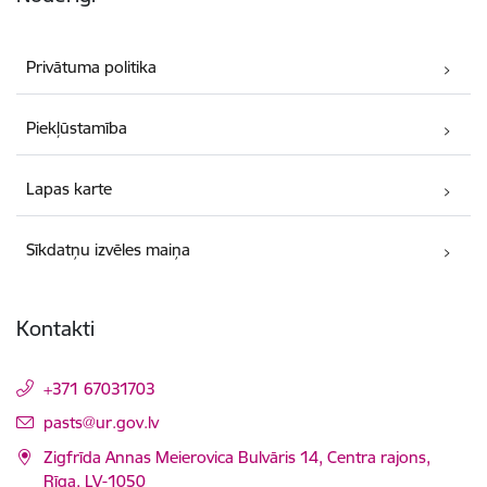
Privātuma politika
Piekļūstamība
Lapas karte
Sīkdatņu izvēles maiņa
Kontakti
+371 67031703
E-pasts:
pasts@ur.gov.lv
Zigfrīda Annas Meierovica Bulvāris 14, Centra rajons,
Rīga, LV-1050