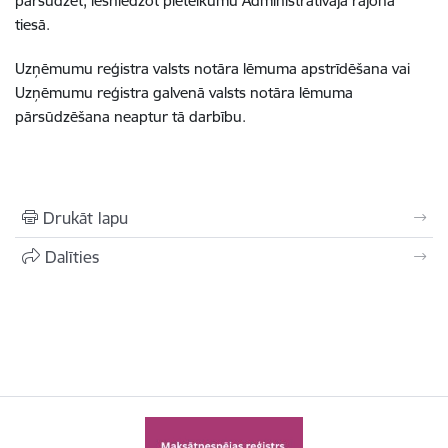
pārsūdzēt, iesniedzot pieteikumu Administratīvajā rajona
tiesā.
Uzņēmumu reģistra valsts notāra lēmuma apstrīdēšana vai
Uzņēmumu reģistra galvenā valsts notāra lēmuma
pārsūdzēšana neaptur tā darbību.
Drukāt lapu
Dalīties