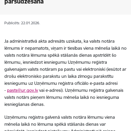
pārsūdzēšana
Publicēts: 22.01.2026.
Ja administratīvā akta adresāts uzskata, ka valsts notāra
lēmums ir nepamatots, viņam ir tiesības viena mēneša laikā no
valsts notāra lēmuma spēkā stāšanās dienas apstrīdēt šo
lēmumu, iesniedzot iesniegumu Uzņēmumu reģistra
galvenajam valsts notāram pa pastu vai elektroniski (iesūtot ar
drošu elektronisko parakstu un laika zīmogu parakstītu
iesniegumu uz Uzņēmumu reģistra oficiālo e-pasta adresi
-
pasts@ur.gov.lv
vai e-adresi
). Uzņēmumu reģistra galvenais
valsts notārs pieņem lēmumu mēneša laikā no iesnieguma
iesniegšanas dienas.
Uzņēmumu reģistra galvenā valsts notāra lēmumu viena
mēneša laikā no lēmuma spēkā stāšanās dienas var