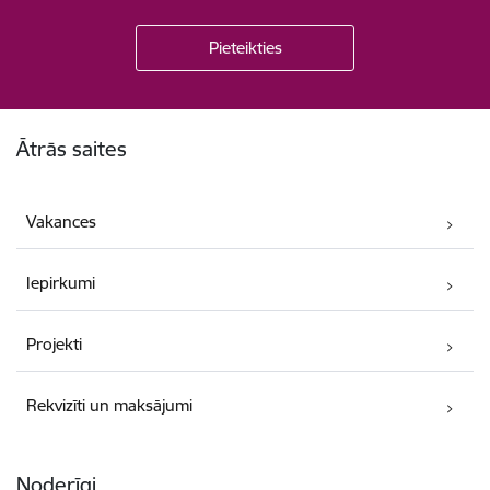
Kājene
Ātrās saites
Vakances
Iepirkumi
Projekti
Rekvizīti un maksājumi
Noderīgi