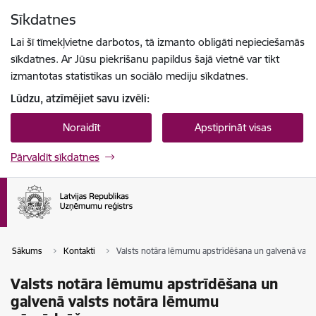
Pāriet uz lapas saturu
Sīkdatnes
Spied
lai meklētu
Enter
Lai šī tīmekļvietne darbotos, tā izmanto obligāti nepieciešamās
sīkdatnes. Ar Jūsu piekrišanu papildus šajā vietnē var tikt
izmantotas statistikas un sociālo mediju sīkdatnes.
Lūdzu, atzīmējiet savu izvēli:
Noraidīt
Apstiprināt visas
Pārvaldīt sīkdatnes
Sākums
Kontakti
Valsts notāra lēmumu apstrīdēšana un galvenā val
Valsts notāra lēmumu apstrīdēšana un
galvenā valsts notāra lēmumu