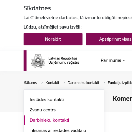
Pāriet uz lapas saturu
Sīkdatnes
Lai šī tīmekļvietne darbotos, tā izmanto obligāti nepiec
Lūdzu, atzīmējiet savu izvēli:
Noraidīt
Apstiprināt visas
Par mums
Sākums
Kontakti
Darbinieku kontakti
Funkciju izpil
Komers
Iestādes kontakti
Zvanu centrs
Darbinieku kontakti
Tikšanās ar iestādes vadītāju