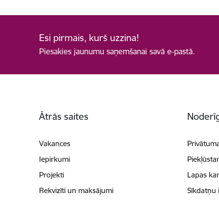
Esi pirmais, kurš uzzina!
Piesakies jaunumu saņemšanai savā e-pastā.
Kājene
Ātrās saites
Noderīg
Vakances
Privātuma
Iepirkumi
Piekļūsta
Projekti
Lapas kar
Rekvizīti un maksājumi
Sīkdatņu 