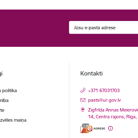
i
Kontakti
 politika
+371 67031703
E-pasts:
pasts@ur.gov.lv
mība
Zigfrīda Annas Meierovi
te
14, Centra rajons, Rīga
izvēles maiņa