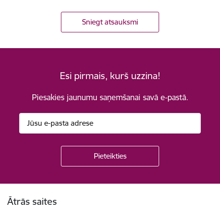
Sniegt atsauksmi
Esi pirmais, kurš uzzina!
Piesakies jaunumu saņemšanai savā e-pastā.
Kājene
Ātrās saites