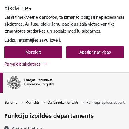
Pāriet uz lapas saturu
Sīkdatnes
Spied
lai meklētu
Enter
Lai šī tīmekļvietne darbotos, tā izmanto obligāti nepieciešamās
sīkdatnes. Ar Jūsu piekrišanu papildus šajā vietnē var tikt
izmantotas statistikas un sociālo mediju sīkdatnes.
Lūdzu, atzīmējiet savu izvēli:
Noraidīt
Apstiprināt visas
Pārvaldīt sīkdatnes
Sākums
Kontakti
Darbinieku kontakti
Funkciju izpildes departa
Funkciju izpildes departaments
Atskaņot tekstu