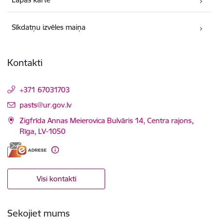
Sīkdatņu izvēles maiņa
Kontakti
+371 67031703
E-pasts:
pasts@ur.gov.lv
Zigfrīda Annas Meierovica Bulvāris 14, Centra rajons,
Rīga, LV-1050
Visi kontakti
Sekojiet mums