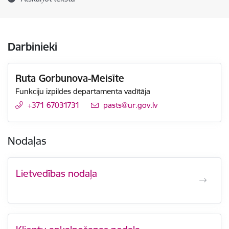
Darbinieki
Ruta Gorbunova-Meisīte
Funkciju izpildes departamenta vadītāja
+371 67031731
E-pasts:
pasts@ur.gov.lv
Nodaļas
Lietvedības nodaļa