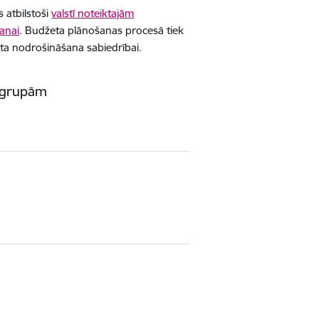
 atbilstoši
valstī noteiktajām
šanai
. Budžeta plānošanas procesā tiek
a nodrošināšana sabiedrībai.
 grupām