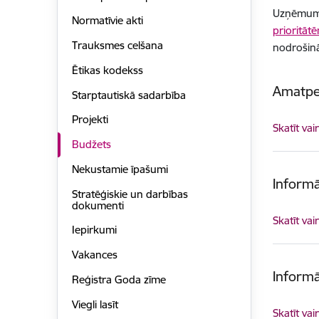
Uzņēmumu 
Normatīvie akti
prioritātē
Trauksmes celšana
nodrošinā
Ētikas kodekss
Amatpe
Starptautiskā sadarbība
Projekti
Skatīt vai
Budžets
Nekustamie īpašumi
Informā
Stratēģiskie un darbības
dokumenti
Skatīt vai
Iepirkumi
Vakances
Inform
Reģistra Goda zīme
Viegli lasīt
Skatīt vai