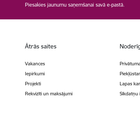
Piesakies jaunumu saņemšanai savā e-pastā.
Kājene
Ātrās saites
Noderīg
Vakances
Privātuma
Iepirkumi
Piekļūsta
Projekti
Lapas kar
Rekvizīti un maksājumi
Sīkdatņu 