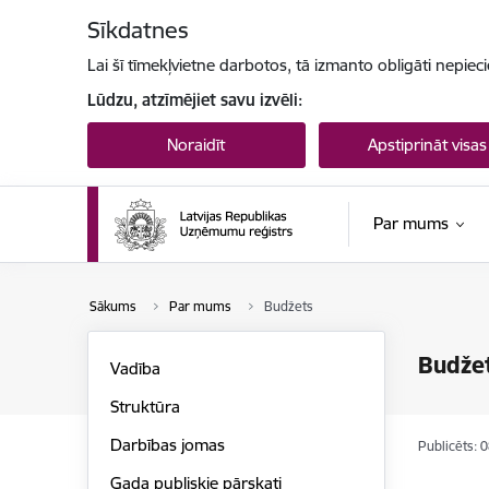
Pāriet uz lapas saturu
Sīkdatnes
Lai šī tīmekļvietne darbotos, tā izmanto obligāti nepiec
Lūdzu, atzīmējiet savu izvēli:
Noraidīt
Apstiprināt visas
Par mums
Sākums
Par mums
Budžets
Budže
Vadība
Struktūra
Darbības jomas
Publicēts: 
Gada publiskie pārskati