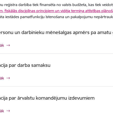
reģistra darbība tiek finansēta no valsts budžeta, kas tiek veidots
m, fiskālās disciplīnas principiem un vidēja termiņa attīstības plāno
ta iestādes pamatfunkciju īstenošana un pakalpojumu nepārtraukt
rsonu un darbinieku mēnešalgas apmērs pa amatu
rāk
cija par darba samaksu
rāk
ācija par ārvalstu komandējumu izdevumiem
rāk