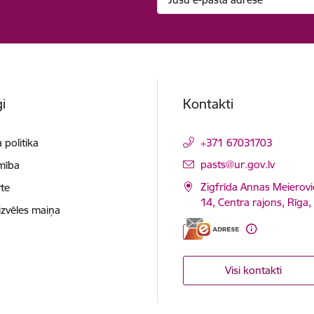
i
Kontakti
 politika
+371 67031703
E-pasts:
pasts@ur.gov.lv
mība
Zigfrīda Annas Meierovi
te
14, Centra rajons, Rīga
izvēles maiņa
Visi kontakti