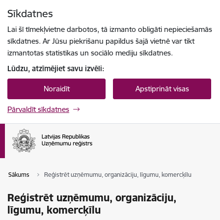
Pāriet uz lapas saturu
Sīkdatnes
Spied
lai meklētu
Enter
Lai šī tīmekļvietne darbotos, tā izmanto obligāti nepieciešamās
sīkdatnes. Ar Jūsu piekrišanu papildus šajā vietnē var tikt
izmantotas statistikas un sociālo mediju sīkdatnes.
Lūdzu, atzīmējiet savu izvēli:
Noraidīt
Apstiprināt visas
Pārvaldīt sīkdatnes
Sākums
Reģistrēt uzņēmumu, organizāciju, līgumu, komercķīlu
Reģistrēt uzņēmumu, organizāciju,
līgumu, komercķīlu