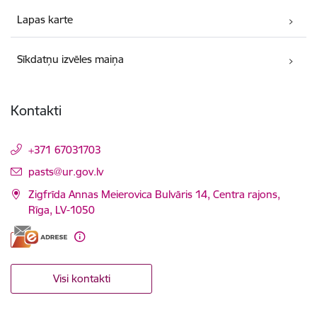
Lapas karte
Sīkdatņu izvēles maiņa
Kontakti
+371 67031703
E-pasts:
pasts@ur.gov.lv
Zigfrīda Annas Meierovica Bulvāris 14, Centra rajons,
Rīga, LV-1050
Visi kontakti