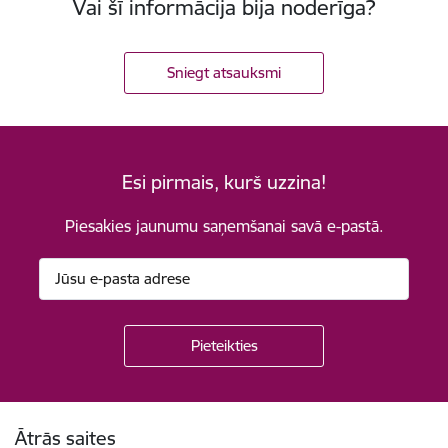
Vai šī informācija bija noderīga?
Sniegt atsauksmi
Esi pirmais, kurš uzzina!
Piesakies jaunumu saņemšanai savā e-pastā.
Kājene
Ātrās saites