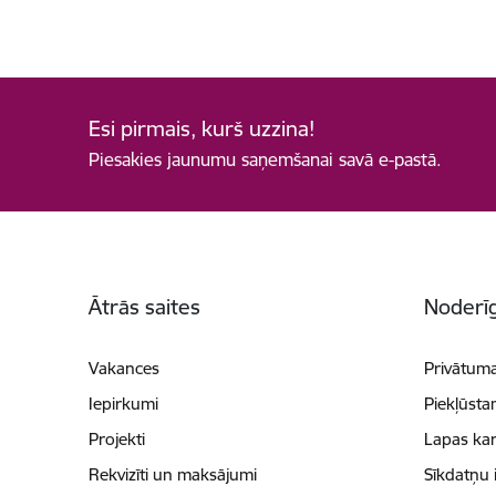
Esi pirmais, kurš uzzina!
Piesakies jaunumu saņemšanai savā e-pastā.
Kājene
Ātrās saites
Noderīg
Vakances
Privātuma
Iepirkumi
Piekļūsta
Projekti
Lapas kar
Rekvizīti un maksājumi
Sīkdatņu 