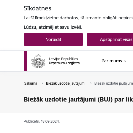
Pāriet uz lapas saturu
Sīkdatnes
Lai šī tīmekļvietne darbotos, tā izmanto obligāti nepiec
Lūdzu, atzīmējiet savu izvēli:
Noraidīt
Apstiprināt visas
Par mums
Sākums
Biežāk uzdotie jautājumi
Biežāk uzdotie jautājumi
Biežāk uzdotie jautājumi (BUJ) par li
Publicēts: 18.09.2024.