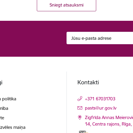
Sniegt atsauksmi
i
Kontakti
 politika
+371 67031703
E-pasts:
pasts@ur.gov.lv
mība
Zigfrīda Annas Meierovi
te
14, Centra rajons, Rīga
izvēles maiņa