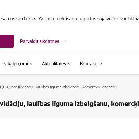
iešamās sīkdatnes. Ar Jūsu piekrišanu papildus šajā vietnē var tikt i
Pārvaldīt sīkdatnes
Pakalpojumi
Aktualitātes
Kontakti
 (BUJ) par likvidāciju, laulības līguma izbeigšanu, komercķīlu dzēšanu
kvidāciju, laulības līguma izbeigšanu, komercķ