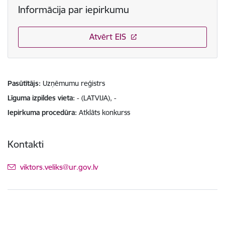
Informācija par iepirkumu
Atvērt EIS
Pasūtītājs
Uzņēmumu reģistrs
Līguma izpildes vieta
- (LATVIJA), -
Iepirkuma procedūra
Atklāts konkurss
Kontakti
E-pasts:
viktors.veliks@ur.gov.lv