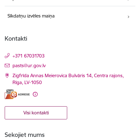
Sīkdatņu izvēles maiņa
Kontakti
+371 67031703
E-pasts:
pasts@ur.gov.lv
Zigfrīda Annas Meierovica Bulvāris 14, Centra rajons,
Rīga, LV-1050
Visi kontakti
Sekojiet mums