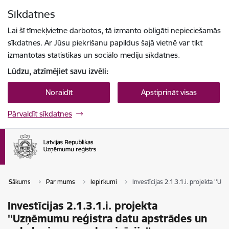
Pāriet uz lapas saturu
Sīkdatnes
Spied
lai meklētu
Enter
Lai šī tīmekļvietne darbotos, tā izmanto obligāti nepieciešamās
sīkdatnes. Ar Jūsu piekrišanu papildus šajā vietnē var tikt
izmantotas statistikas un sociālo mediju sīkdatnes.
Lūdzu, atzīmējiet savu izvēli:
Noraidīt
Apstiprināt visas
Pārvaldīt sīkdatnes
Sākums
Par mums
Iepirkumi
Investīcijas 2.1.3.1.i. projekta '
Investīcijas 2.1.3.1.i. projekta
''Uzņēmumu reģistra datu apstrādes un