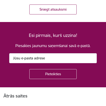
Sniegt atsauksmi
Esi pirmais, kurš uzzina!
Piesakies jaunumu saņemšanai savā e-pastā.
Kājene
Ātrās saites