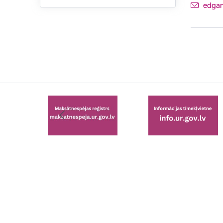
E-pas
edgar