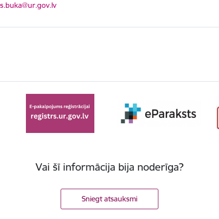
ts:
s.buka@ur.gov.lv
Vai šī informācija bija noderīga?
Sniegt atsauksmi