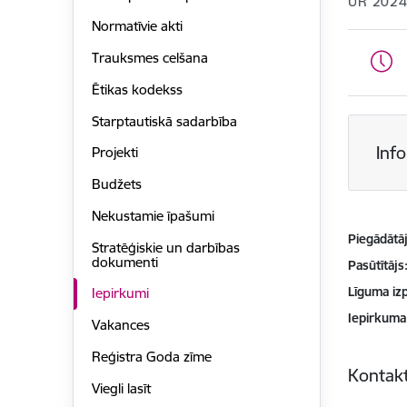
UR 2024
Normatīvie akti
Trauksmes celšana
Ētikas kodekss
Starptautiskā sadarbība
Inf
Projekti
Budžets
Nekustamie īpašumi
Piegādātājs
Stratēģiskie un darbības
dokumenti
Pasūtītājs
Līguma izp
Iepirkumi
Iepirkuma
Vakances
Reģistra Goda zīme
Kontakt
Viegli lasīt