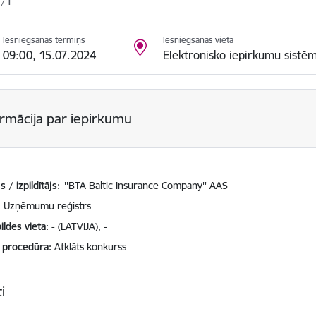
/1
Iesniegšanas termiņš
Iesniegšanas vieta
09:00, 15.07.2024
Elektronisko iepirkumu sistē
ormācija par iepirkumu
 / izpildītājs:
''BTA Baltic Insurance Company'' AAS
Uzņēmumu reģistrs
ildes vieta
- (LATVIJA), -
 procedūra
Atklāts konkurss
i