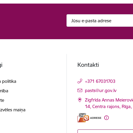
i
Kontakti
 politika
+371 67031703
E-pasts:
pasts@ur.gov.lv
mība
Zigfrīda Annas Meierovi
te
14, Centra rajons, Rīga
izvēles maiņa