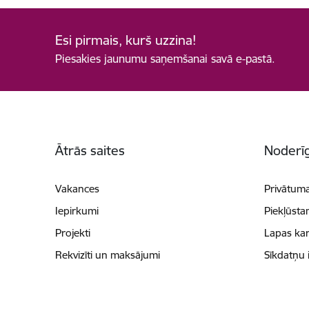
Esi pirmais, kurš uzzina!
Piesakies jaunumu saņemšanai savā e-pastā.
Kājene
Ātrās saites
Noderīg
Vakances
Privātuma
Iepirkumi
Piekļūsta
Projekti
Lapas kar
Rekvizīti un maksājumi
Sīkdatņu 