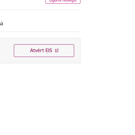
Līgums noslēgts
mā
Atvērt EIS