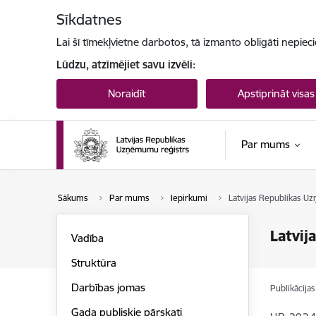
Pāriet uz lapas saturu
Sīkdatnes
Lai šī tīmekļvietne darbotos, tā izmanto obligāti nepiec
Lūdzu, atzīmējiet savu izvēli:
Noraidīt
Apstiprināt visas
Par mums
Sākums
Par mums
Iepirkumi
Latvijas Republikas U
Latvij
Vadība
Struktūra
Darbības jomas
Publikācija
Gada publiskie pārskati