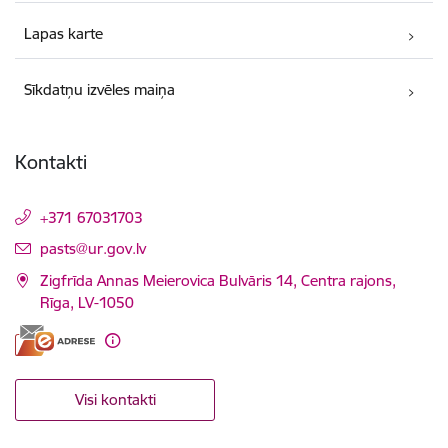
Lapas karte
Sīkdatņu izvēles maiņa
Kontakti
+371 67031703
E-pasts:
pasts@ur.gov.lv
Zigfrīda Annas Meierovica Bulvāris 14, Centra rajons,
Rīga, LV-1050
Visi kontakti