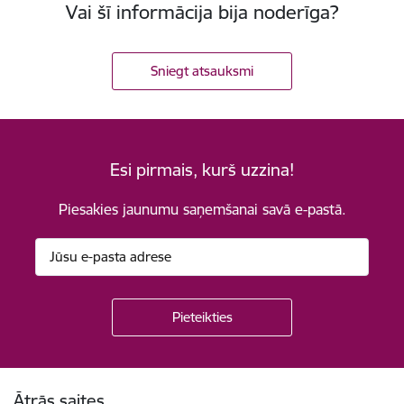
Vai šī informācija bija noderīga?
Sniegt atsauksmi
Esi pirmais, kurš uzzina!
Piesakies jaunumu saņemšanai savā e-pastā.
Kājene
Ātrās saites