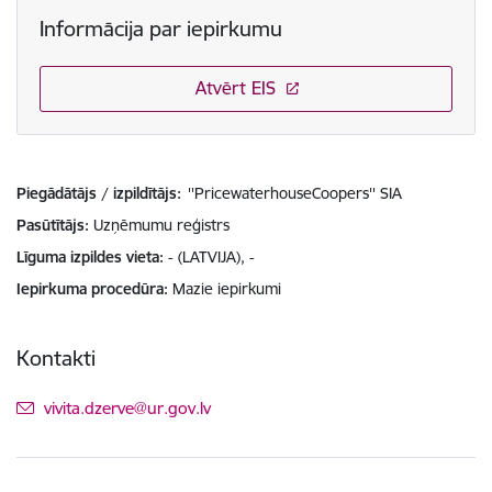
Informācija par iepirkumu
Atvērt EIS
Piegādātājs / izpildītājs:
''PricewaterhouseCoopers'' SIA
Pasūtītājs
Uzņēmumu reģistrs
Līguma izpildes vieta
- (LATVIJA), -
Iepirkuma procedūra
Mazie iepirkumi
Kontakti
E-pasts:
vivita.dzerve@ur.gov.lv