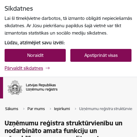
Pāriet uz lapas saturu
Sīkdatnes
Spied
lai meklētu
Enter
Lai šī tīmekļvietne darbotos, tā izmanto obligāti nepieciešamās
sīkdatnes. Ar Jūsu piekrišanu papildus šajā vietnē var tikt
izmantotas statistikas un sociālo mediju sīkdatnes.
Lūdzu, atzīmējiet savu izvēli:
Noraidīt
Apstiprināt visas
Pārvaldīt sīkdatnes
Sākums
Par mums
Iepirkumi
Uzņēmumu reģistra struktūrvienību
Uzņēmumu reģistra struktūrvienību un
nodarbināto amata funkciju un