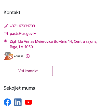
Kontakti
+371 67031703
E-pasts:
pasts@ur.gov.lv
Zigfrīda Annas Meierovica Bulvāris 14, Centra rajons,
Rīga, LV-1050
Visi kontakti
Sekojiet mums