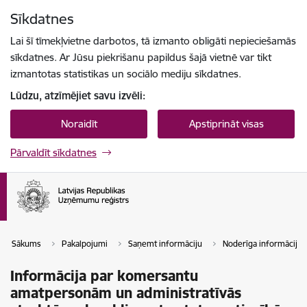
Pāriet uz lapas saturu
Sīkdatnes
Spied
lai meklētu
Enter
Lai šī tīmekļvietne darbotos, tā izmanto obligāti nepieciešamās
sīkdatnes. Ar Jūsu piekrišanu papildus šajā vietnē var tikt
izmantotas statistikas un sociālo mediju sīkdatnes.
Lūdzu, atzīmējiet savu izvēli:
Noraidīt
Apstiprināt visas
Pārvaldīt sīkdatnes
Sākums
Pakalpojumi
Saņemt informāciju
Noderīga informācija
Informācija par komersantu
amatpersonām un administratīvās