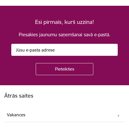
Esi pirmais, kurš uzzina!
Piesakies jaunumu saņemšanai savā e-pastā.
Kājene
Ātrās saites
Vakances