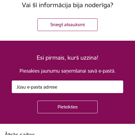
Vai šī informācija bija noderīga?
Sniegt atsauksmi
Esi pirmais, kurš uzzina!
Piesakies jaunumu saņemšanai savā e-pastā.
Kājene
Ātrās saites