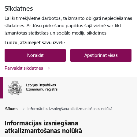
Pāriet uz lapas saturu
Sīkdatnes
Spied
lai meklētu
Enter
Lai šī tīmekļvietne darbotos, tā izmanto obligāti nepieciešamās
sīkdatnes. Ar Jūsu piekrišanu papildus šajā vietnē var tikt
izmantotas statistikas un sociālo mediju sīkdatnes.
Lūdzu, atzīmējiet savu izvēli:
Noraidīt
Apstiprināt visas
Pārvaldīt sīkdatnes
Sākums
Informācijas izsniegšana atkalizmantošanas nolūkā
Informācijas izsniegšana
atkalizmantošanas nolūkā