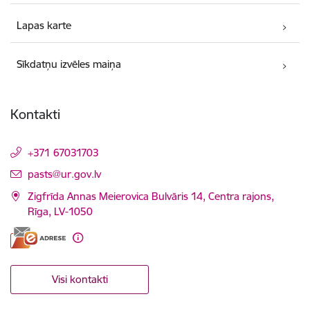
Lapas karte
Sīkdatņu izvēles maiņa
Kontakti
+371 67031703
E-pasts:
pasts@ur.gov.lv
Zigfrīda Annas Meierovica Bulvāris 14, Centra rajons,
Rīga, LV-1050
Visi kontakti