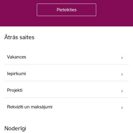
Kājene
Ātrās saites
Vakances
Iepirkumi
Projekti
Rekvizīti un maksājumi
Noderīgi