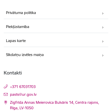
Privātuma politika
Piekļūstamība
Lapas karte
Sīkdatņu izvēles maiņa
Kontakti
+371 67031703
E-pasts:
pasts@ur.gov.lv
Zigfrīda Annas Meierovica Bulvāris 14, Centra rajons,
Rīga, LV-1050