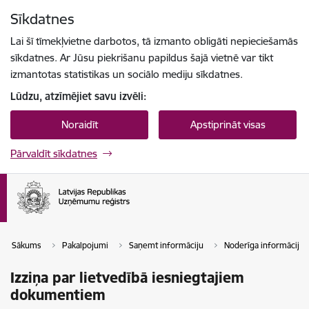
Pāriet uz lapas saturu
Sīkdatnes
Spied
lai meklētu
Enter
Lai šī tīmekļvietne darbotos, tā izmanto obligāti nepieciešamās
sīkdatnes. Ar Jūsu piekrišanu papildus šajā vietnē var tikt
izmantotas statistikas un sociālo mediju sīkdatnes.
Lūdzu, atzīmējiet savu izvēli:
Noraidīt
Apstiprināt visas
Pārvaldīt sīkdatnes
Sākums
Pakalpojumi
Saņemt informāciju
Noderīga informācija
Izziņa par lietvedībā iesniegtajiem
dokumentiem