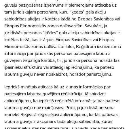
guvēju paziņošanas izņēmums ir piemērojams attiecībā uz
tām juridiskajām personām, kuru “ķēdes” gala akciju
sabiedrības akcijas ir kotētas kādā no Eiropas Savienības vai
Eiropas Ekonomiskās zonas dalībvalstīm. Savukārt, ja
juridiskās personas “ķēdes” gala akciju sabiedrības akcijas ir
kotētas biržā, kas ir ārpus Eiropas Savienības vai Eiropas
Ekonomiskās zonas dalībvalstu loka, Reģistram iesniedzama
informācija par juridiskās personas patiesajiem labuma
guvējiem vispārīgā kārtībā, t.i., juridiskā persona norāda tās
īpašnieku struktūru vai attiecīgi apliecinājumu, ka patieso
labuma guvēju nevar noskaidrot, norādot pamatojumu.
Iepriekš minētais attiecas kā uz jaunas informācijas par
patiesajiem labuma guvējiem reģistrāciju, tā sniedzot
apliecinājumu, ka iepriekš reģistrētā informācija par patieso
labuma guvēju nav mainījusies. Proti, ja juridiskā persona
iepriekš Reģistrā reģistrējusi apliecinājumu, ka tās patiesais
labuma guvējs ir akcionārs tādā akciju sabiedrībā, kuras
akcijas ir iekļautas regulētajā tirgū, un veids, kādā tiek īstenota