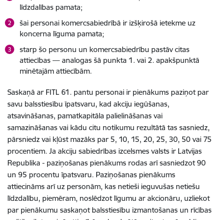
līdzdalības pamata;
šai personai komercsabiedrībā ir izšķirošā ietekme uz
koncerna līguma pamata;
starp šo personu un komercsabiedrību pastāv citas
attiecības — analogas šā punkta 1. vai 2. apakšpunktā
minētajām attiecībām.
Saskaņā ar FITL 61. pantu personai ir pienākums paziņot par
savu balsstiesību īpatsvaru, kad akciju iegūšanas,
atsavināšanas, pamatkapitāla palielināšanas vai
samazināšanas vai kādu citu notikumu rezultātā tas sasniedz,
pārsniedz vai kļūst mazāks par 5, 10, 15, 20, 25, 30, 50 vai 75
procentiem. Ja akciju sabiedrības izcelsmes valsts ir Latvijas
Republika - paziņošanas pienākums rodas arī sasniedzot 90
un 95 procentu īpatsvaru. Paziņošanas pienākums
attiecināms arī uz personām, kas netieši ieguvušas netiešu
līdzdalību, piemēram, noslēdzot līgumu ar akcionāru, uzliekot
par pienākumu saskaņot balsstiesību izmantošanas un rīcības