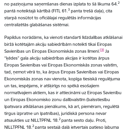
2
no paziņojuma saņemšanas dienas izplata to šā likuma 64.
3
pantā noteiktajā kārtībā (FITL 61.
panta trešā daļa), cita
starpā nosūtot to oficiālajai regulētās informācijas
centralizētās glabāšanas sistēmai.
Papildus norādāms, ka vienoti standarti līdzdalības atklāšanai
biržā kotētajām akciju sabiedrībām noteikti tikai Eiropas
[3]
Savienības un Eiropas Ekonomiskās zonas līmenī.
Ja
“ķēdes” gala akciju sabiedrības akcijas ir kotētas ārpus
Eiropas Savienības vai Eiropas Ekonomiskās zonas valstīm,
tad, ņemot vērā to, ka ārpus Eiropas Savienības vai Eiropas
Ekonomiskās zonas nav vienota, kopīga tiesiskā regulējuma
un tas, iespējams, ir atšķirīgs no spēkā esošajiem
normatīvajiem aktiem, kas ir attiecināmi uz Eiropas Savienību
un Eiropas Ekonomisko zonu dalībvalstīm (balsstiesību
īpatsvara atklāšanas pienākums, kā arī, piemēram, regulētā
tirgus izpratne un īpatnības), juridiskā persona nevar
2
atsaukties uz NILLTPFNL 18.
panta sesto daļu. Proti,
2
NILLTPFNL 18.
panta sestajā daļā ietvertais patieso labuma