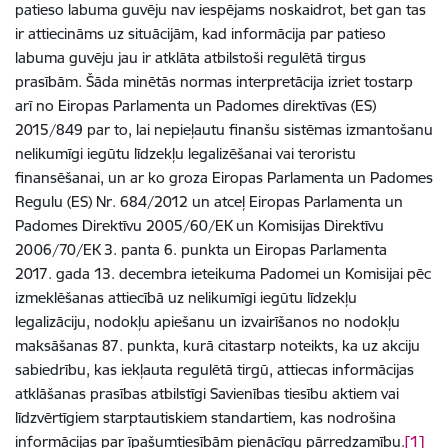
patieso labuma guvēju nav iespējams noskaidrot, bet gan tas
ir attiecināms uz situācijām, kad informācija par patieso
labuma guvēju jau ir atklāta atbilstoši regulētā tirgus
prasībām. Šāda minētās normas interpretācija izriet tostarp
arī no Eiropas Parlamenta un Padomes direktīvas (ES)
2015/849 par to, lai nepieļautu finanšu sistēmas izmantošanu
nelikumīgi iegūtu līdzekļu legalizēšanai vai teroristu
finansēšanai, un ar ko groza Eiropas Parlamenta un Padomes
Regulu (ES) Nr. 684/2012 un atceļ Eiropas Parlamenta un
Padomes Direktīvu 2005/60/EK un Komisijas Direktīvu
2006/70/EK 3. panta 6. punkta un Eiropas Parlamenta
2017. gada 13. decembra ieteikuma Padomei un Komisijai pēc
izmeklēšanas attiecībā uz nelikumīgi iegūtu līdzekļu
legalizāciju, nodokļu apiešanu un izvairīšanos no nodokļu
maksāšanas 87. punkta, kurā citastarp noteikts, ka uz akciju
sabiedrību, kas iekļauta regulētā tirgū, attiecas informācijas
atklāšanas prasības atbilstīgi Savienības tiesību aktiem vai
līdzvērtīgiem starptautiskiem standartiem, kas nodrošina
informācijas par īpašumtiesībām pienācīgu pārredzamību.
[1]