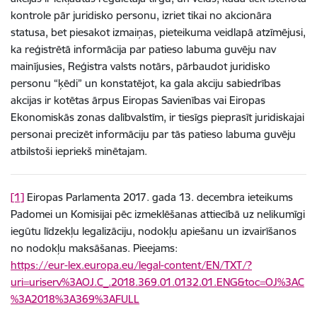
kontrole pār juridisko personu, izriet tikai no akcionāra
statusa, bet piesakot izmaiņas, pieteikuma veidlapā atzīmējusi,
ka reģistrētā informācija par patieso labuma guvēju nav
mainījusies, Reģistra valsts notārs, pārbaudot juridisko
personu “ķēdi” un konstatējot, ka gala akciju sabiedrības
akcijas ir kotētas ārpus Eiropas Savienības vai Eiropas
Ekonomiskās zonas dalībvalstīm, ir tiesīgs pieprasīt juridiskajai
personai precizēt informāciju par tās patieso labuma guvēju
atbilstoši iepriekš minētajam.
[1]
Eiropas Parlamenta 2017. gada 13. decembra ieteikums
Padomei un Komisijai pēc izmeklēšanas attiecībā uz nelikumīgi
iegūtu līdzekļu legalizāciju, nodokļu apiešanu un izvairīšanos
no nodokļu maksāšanas. Pieejams:
https://eur-lex.europa.eu/legal-content/EN/TXT/?
uri=uriserv%3AOJ.C_.2018.369.01.0132.01.ENG&toc=OJ%3AC
%3A2018%3A369%3AFULL