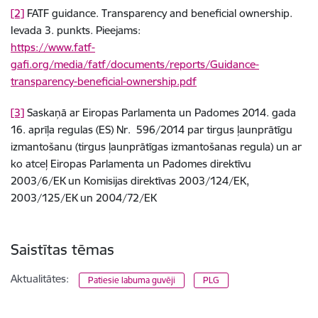
[2]
FATF guidance. Transparency and beneficial ownership.
Ievada 3. punkts. Pieejams:
https://www.fatf-
gafi.org/media/fatf/documents/reports/Guidance-
transparency-beneficial-ownership.pdf
[3]
Saskaņā ar Eiropas Parlamenta un Padomes 2014. gada
16. aprīļa regulas (ES) Nr. 596/2014 par tirgus ļaunprātīgu
izmantošanu (tirgus ļaunprātīgas izmantošanas regula) un ar
ko atceļ Eiropas Parlamenta un Padomes direktīvu
2003/6/EK un Komisijas direktīvas 2003/124/EK,
2003/125/EK un 2004/72/EK
Saistītas tēmas
Aktualitātes:
Patiesie labuma guvēji
PLG