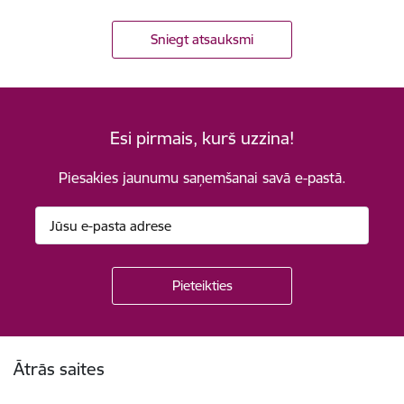
Sniegt atsauksmi
Esi pirmais, kurš uzzina!
Piesakies jaunumu saņemšanai savā e-pastā.
Kājene
Ātrās saites