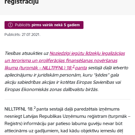
reģistrāciju
Publicēts
pirms vairāk nekā 5 gadiem
Publicēts: 27.07.2021.
Tiesības atsaukties uz
Noziedzīgi iegūtu līdzekļu legalizācijas
un terorisma un proliferācijas finansēšanas novēršanas
2
likuma (turpmāk – NILLTPFNL) 18.
panta
sestajā daļā ietverto
apliecinājumu ir juridiskām personām, kuru “ķēdes” gala
akciju sabiedrības akcijas ir kotētas Eiropas Savienības vai
Eiropas Ekonomiskās zonas dalībvalstu biržās.
2
NILLTPFNL 18.
panta sestajā daļā paredzētais izņēmums
nesniegt Latvijas Republikas Uzņēmumu reģistram (turpmāk –
Reģistrs) informāciju par patieso labuma guvēju nevar būt
attiecināms uz gadījumiem, kad kādu objektīvu iemeslu dēļ