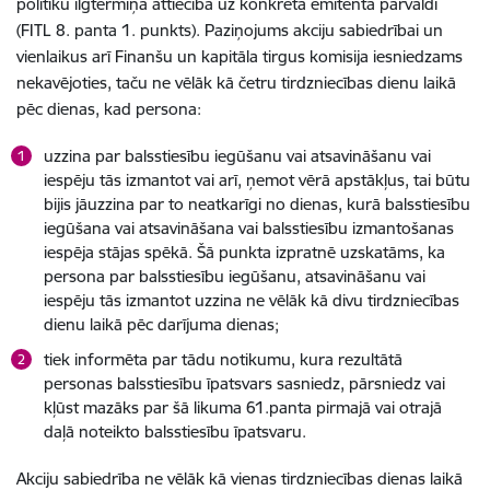
politiku ilgtermiņā attiecībā uz konkrētā emitenta pārvaldi
(FITL 8. panta 1. punkts). Paziņojums akciju sabiedrībai un
vienlaikus arī Finanšu un kapitāla tirgus komisija iesniedzams
nekavējoties, taču ne vēlāk kā četru tirdzniecības dienu laikā
pēc dienas, kad persona:
uzzina par balsstiesību iegūšanu vai atsavināšanu vai
iespēju tās izmantot vai arī, ņemot vērā apstākļus, tai būtu
bijis jāuzzina par to neatkarīgi no dienas, kurā balsstiesību
iegūšana vai atsavināšana vai balsstiesību izmantošanas
iespēja stājas spēkā. Šā punkta izpratnē uzskatāms, ka
persona par balsstiesību iegūšanu, atsavināšanu vai
iespēju tās izmantot uzzina ne vēlāk kā divu tirdzniecības
dienu laikā pēc darījuma dienas;
tiek informēta par tādu notikumu, kura rezultātā
personas balsstiesību īpatsvars sasniedz, pārsniedz vai
kļūst mazāks par šā likuma 61.panta pirmajā vai otrajā
daļā noteikto balsstiesību īpatsvaru.
Akciju sabiedrība ne vēlāk kā vienas tirdzniecības dienas laikā