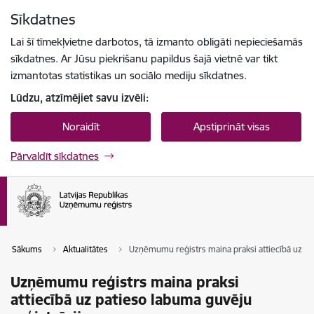
Pāriet uz lapas saturu
Sīkdatnes
Spied
lai meklētu
Enter
Lai šī tīmekļvietne darbotos, tā izmanto obligāti nepieciešamās
sīkdatnes. Ar Jūsu piekrišanu papildus šajā vietnē var tikt
izmantotas statistikas un sociālo mediju sīkdatnes.
Lūdzu, atzīmējiet savu izvēli:
Noraidīt
Apstiprināt visas
Pārvaldīt sīkdatnes
Sākums
Aktualitātes
Uzņēmumu reģistrs maina praksi attiecībā uz pat
Uzņēmumu reģistrs maina praksi
attiecībā uz patieso labuma guvēju