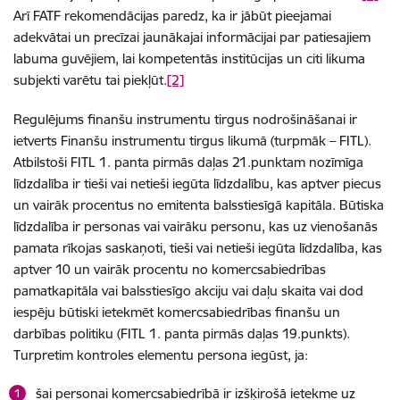
Arī FATF rekomendācijas paredz, ka ir jābūt pieejamai
adekvātai un precīzai jaunākajai informācijai par patiesajiem
labuma guvējiem, lai kompetentās institūcijas un citi likuma
subjekti varētu tai piekļūt.
[2]
Regulējums finanšu instrumentu tirgus nodrošināšanai ir
ietverts Finanšu instrumentu tirgus likumā (turpmāk – FITL).
Atbilstoši FITL 1. panta pirmās daļas 21.punktam nozīmīga
līdzdalība ir tieši vai netieši iegūta līdzdalību, kas aptver piecus
un vairāk procentus no emitenta balsstiesīgā kapitāla. Būtiska
līdzdalība ir personas vai vairāku personu, kas uz vienošanās
pamata rīkojas saskaņoti, tieši vai netieši iegūta līdzdalība, kas
aptver 10 un vairāk procentu no komercsabiedrības
pamatkapitāla vai balsstiesīgo akciju vai daļu skaita vai dod
iespēju būtiski ietekmēt komercsabiedrības finanšu un
darbības politiku (FITL 1. panta pirmās daļas 19.punkts).
Turpretim kontroles elementu persona iegūst, ja:
šai personai komercsabiedrībā ir izšķirošā ietekme uz