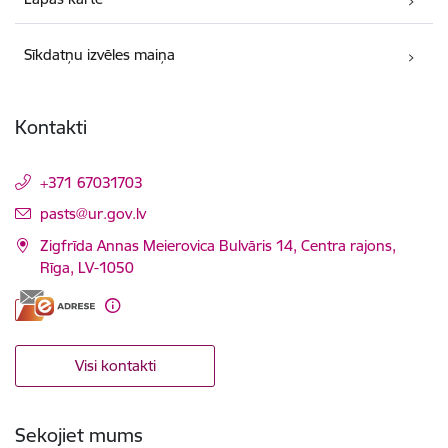
Sīkdatņu izvēles maiņa
Kontakti
+371 67031703
E-pasts:
pasts@ur.gov.lv
Zigfrīda Annas Meierovica Bulvāris 14, Centra rajons,
Rīga, LV-1050
Visi kontakti
Sekojiet mums