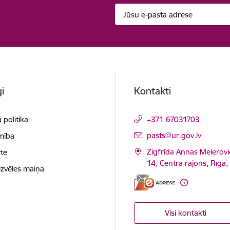
i
Kontakti
 politika
+371 67031703
E-pasts:
pasts@ur.gov.lv
mība
Zigfrīda Annas Meierovi
te
14, Centra rajons, Rīga
izvēles maiņa
Visi kontakti