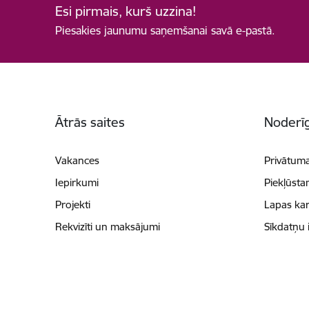
Esi pirmais, kurš uzzina!
Piesakies jaunumu saņemšanai savā e-pastā.
Kājene
Ātrās saites
Noderīg
Vakances
Privātuma
Iepirkumi
Piekļūsta
Projekti
Lapas kar
Rekvizīti un maksājumi
Sīkdatņu 