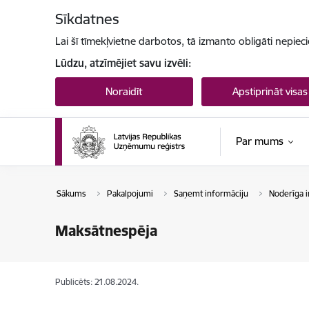
Pāriet uz lapas saturu
Sīkdatnes
Lai šī tīmekļvietne darbotos, tā izmanto obligāti nepiec
Lūdzu, atzīmējiet savu izvēli:
Noraidīt
Apstiprināt visas
Par mums
Sākums
Pakalpojumi
Saņemt informāciju
Noderīga i
Maksātnespēja
Publicēts: 21.08.2024.