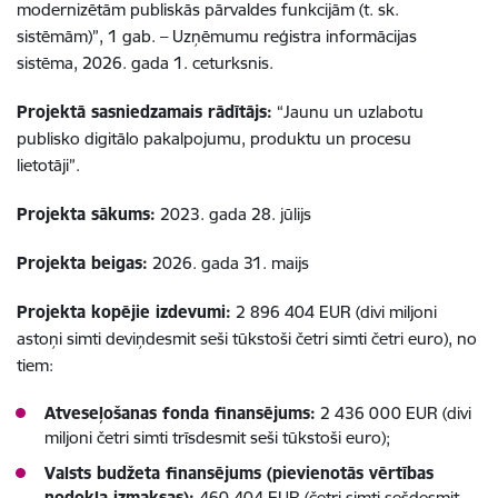
modernizētām publiskās pārvaldes funkcijām (t. sk.
sistēmām)”, 1 gab. – Uzņēmumu reģistra informācijas
sistēma, 2026. gada 1. ceturksnis.
Projektā sasniedzamais rādītājs:
“Jaunu un uzlabotu
publisko digitālo pakalpojumu, produktu un procesu
lietotāji”.
Projekta sākums:
2023. gada 28. jūlijs
Projekta beigas:
2026. gada 31. maijs
Projekta kopējie izdevumi:
2 896 404 EUR (divi miljoni
astoņi simti deviņdesmit seši tūkstoši četri simti četri euro), no
tiem:
Atveseļošanas fonda finansējums:
2 436 000 EUR (divi
miljoni četri simti trīsdesmit seši tūkstoši euro);
Valsts budžeta finansējums (pievienotās vērtības
nodokļa izmaksas):
460 404 EUR (četri simti sešdesmit