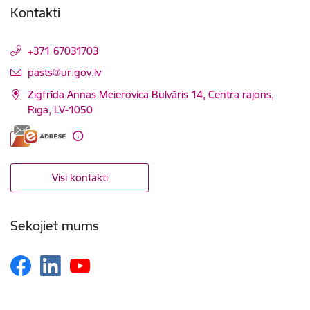
Kontakti
+371 67031703
E-pasts:
pasts@ur.gov.lv
Zigfrīda Annas Meierovica Bulvāris 14, Centra rajons,
Rīga, LV-1050
Visi kontakti
Sekojiet mums