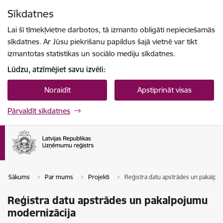
Pāriet uz lapas saturu
Sīkdatnes
Spied
lai meklētu
Enter
Lai šī tīmekļvietne darbotos, tā izmanto obligāti nepieciešamās
sīkdatnes. Ar Jūsu piekrišanu papildus šajā vietnē var tikt
izmantotas statistikas un sociālo mediju sīkdatnes.
Lūdzu, atzīmējiet savu izvēli:
Noraidīt
Apstiprināt visas
Pārvaldīt sīkdatnes
Sākums
Par mums
Projekti
Reģistra datu apstrādes un pakalpo
Reģistra datu apstrādes un pakalpojumu
modernizācija