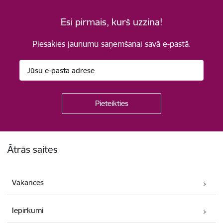
Esi pirmais, kurš uzzina!
Piesakies jaunumu saņemšanai savā e-pastā.
Kājene
Ātrās saites
Vakances
Iepirkumi