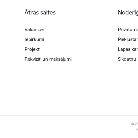
Kājene
Ātrās saites
Noderīg
Vakances
Privātuma
Iepirkumi
Piekļūsta
Projekti
Lapas kar
Rekvizīti un maksājumi
Sīkdatņu 
© 20
©