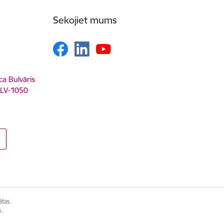
Sekojiet mums
ca Bulvāris
, LV-1050
ātas.
s.