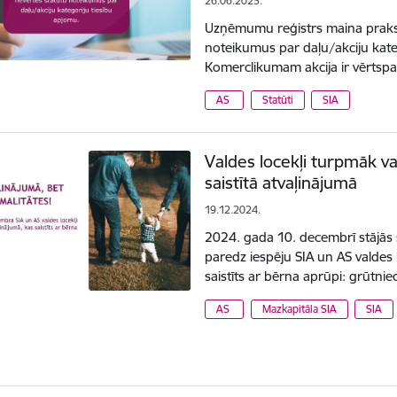
26.06.2025.
Uzņēmumu reģistrs maina praksi
noteikumus par daļu/akciju kateg
Komerclikumam akcija ir vērtspa
AS
Statūti
SIA
Valdes locekļi turpmāk va
saistītā atvaļinājumā
19.12.2024.
2024. gada 10. decembrī stājās
paredz iespēju SIA un AS valdes 
saistīts ar bērna aprūpi: grūtn
AS
Mazkapitāla SIA
SIA