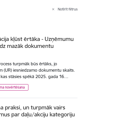
Notīrīt filtrus
rācija kļūst ērtāka - Uzņēmumu
iedz mazāk dokumentu
process turpmāk būs ērtāks, jo
 (UR) iesniedzamo dokumentu skaits.
, kas stāsies spēkā 2025. gada 16…
uma novērtēšana
 praksi, un turpmāk vairs
mus par daļu/akciju kategoriju