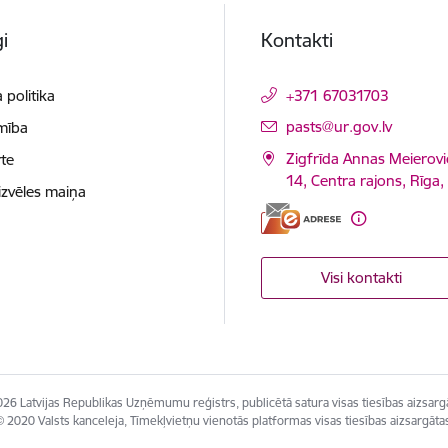
i
Kontakti
 politika
+371 67031703
E-pasts:
pasts@ur.gov.lv
mība
Zigfrīda Annas Meierovi
te
14, Centra rajons, Rīga
izvēles maiņa
Visi kontakti
26 Latvijas Republikas Uzņēmumu reģistrs, publicētā satura visas tiesības aizsarg
 2020 Valsts kanceleja, Tīmekļvietņu vienotās platformas visas tiesības aizsargāta