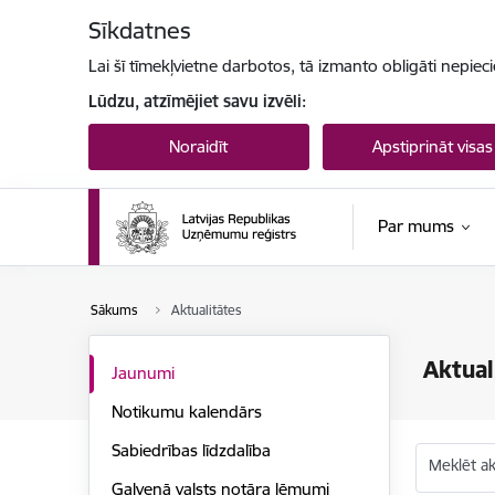
Pāriet uz lapas saturu
Sīkdatnes
Lai šī tīmekļvietne darbotos, tā izmanto obligāti nepiec
Lūdzu, atzīmējiet savu izvēli:
Noraidīt
Apstiprināt visas
Par mums
Sākums
Aktualitātes
Aktual
Jaunumi
Notikumu kalendārs
Sabiedrības līdzdalība
Meklēt akt
Galvenā valsts notāra lēmumi