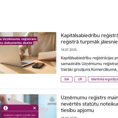
Kapitālsabiedrību reģist
reģistrā turpmāk jāiesn
14.07.2025.
Kapitālsabiedrību reģistrācijas 
samazināts Uzņēmumu reģistram
Vairāki grozījumi Komerclikumā
SIA
UR
Mantiskā ieguldīj
Uzņēmumu reģistrs maina
nevērtēs statūtu noteiku
tiesību apjomu