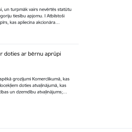
, un turpmāk vairs nevērtēs statūtu
oriju tiesību apjomu. I Atbilstoši
pīrs, kas apliecina akcionāra…
r doties ar bērnu aprūpi
 spēkā grozījumi Komerclikumā, kas
locekļiem doties atvaļinājumā, kas
iecības un dzemdību atvaļinājums;…