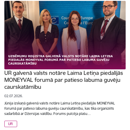
UR galvenā valsts notāre Laima Letiņa piedalījās
MONEYVAL forumā par patieso labuma guvēju
caurskatāmību
02.07.2026.
Jūnija izskaņā galvenā valsts notāre Laima Letiņa piedalījās MONEYVAL
forumā par patieso labuma guvēju caurskatāmību, kas tika organizēts
sadarbībā ar Džersijas valdību. Forums pulcēja plašu…
UR