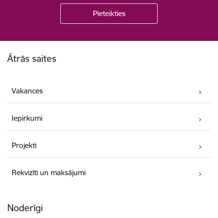
Kājene
Ātrās saites
Vakances
Iepirkumi
Projekti
Rekvizīti un maksājumi
Noderīgi