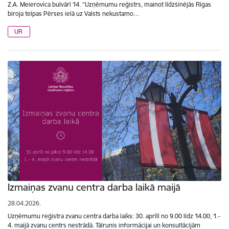
Z.A. Meierovica bulvārī 14. “Uzņēmumu reģistrs, mainot līdzšinējās Rīgas
biroja telpas Pērses ielā uz Valsts nekustamo…
UR
Izmaiņas zvanu centra darba laikā maijā
28.04.2026.
Uzņēmumu reģistra zvanu centra darba laiks: 30. aprīlī no 9.00 līdz 14.00, 1.-
4. maijā zvanu centrs nestrādā. Tālrunis informācijai un konsultācijām