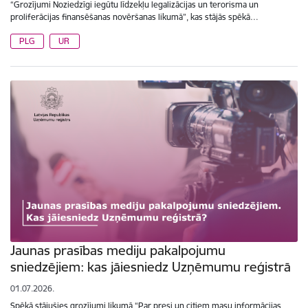
“Grozījumi Noziedzīgi iegūtu līdzekļu legalizācijas un terorisma un
proliferācijas finansēšanas novēršanas likumā”, kas stājās spēkā…
PLG
UR
Jaunas prasības mediju pakalpojumu
sniedzējiem: kas jāiesniedz Uzņēmumu reģistrā
01.07.2026.
Spēkā stājušies grozījumi likumā “Par presi un citiem masu informācijas