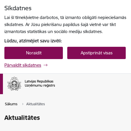
Pāriet uz lapas saturu
Sīkdatnes
Spied
lai meklētu
Enter
Lai šī tīmekļvietne darbotos, tā izmanto obligāti nepieciešamās
sīkdatnes. Ar Jūsu piekrišanu papildus šajā vietnē var tikt
izmantotas statistikas un sociālo mediju sīkdatnes.
Lūdzu, atzīmējiet savu izvēli:
Noraidīt
Apstiprināt visas
Pārvaldīt sīkdatnes
Sākums
Aktualitātes
Aktualitātes