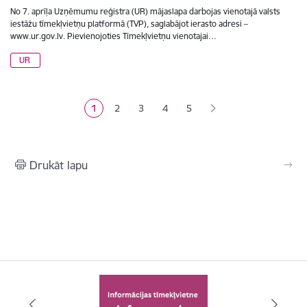
No 7. aprīļa Uzņēmumu reģistra (UR) mājaslapa darbojas vienotajā valsts
iestāžu tīmekļvietņu platformā (TVP), saglabājot ierasto adresi –
www.ur.gov.lv. Pievienojoties Tīmekļvietņu vienotajai…
UR
Lapošana
1
2
3
4
5
Pašreizējā lapa
Lapa
Lapa
Lapa
Lapa
Drukāt lapu