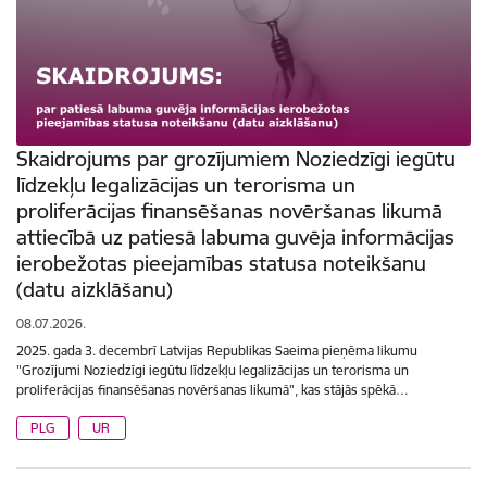
Skaidrojums par grozījumiem Noziedzīgi iegūtu
līdzekļu legalizācijas un terorisma un
proliferācijas finansēšanas novēršanas likumā
attiecībā uz patiesā labuma guvēja informācijas
ierobežotas pieejamības statusa noteikšanu
(datu aizklāšanu)
08.07.2026.
2025. gada 3. decembrī Latvijas Republikas Saeima pieņēma likumu
"Grozījumi Noziedzīgi iegūtu līdzekļu legalizācijas un terorisma un
proliferācijas finansēšanas novēršanas likumā", kas stājās spēkā…
PLG
UR