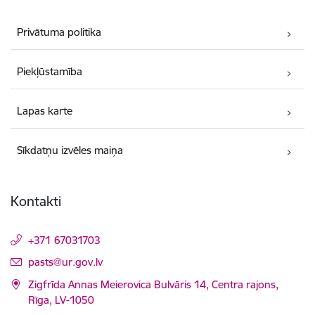
Privātuma politika
Piekļūstamība
Lapas karte
Sīkdatņu izvēles maiņa
Kontakti
+371 67031703
E-pasts:
pasts@ur.gov.lv
Zigfrīda Annas Meierovica Bulvāris 14, Centra rajons,
Rīga, LV-1050